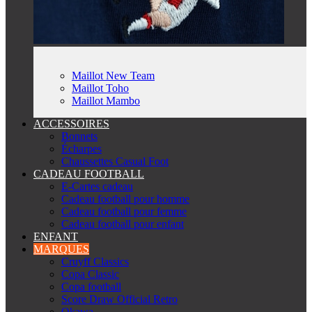
Maillot New Team
Maillot Toho
Maillot Mambo
ACCESSOIRES
Bonnets
Écharpes
Chaussettes Casual Foot
CADEAU FOOTBALL
E-Cartes cadeau
Cadeau football pour homme
Cadeau football pour femme
Cadeau football pour enfant
ENFANT
MARQUES
Cruyff Classics
Copa Classic
Copa football
Score Draw Official Retro
Okawa