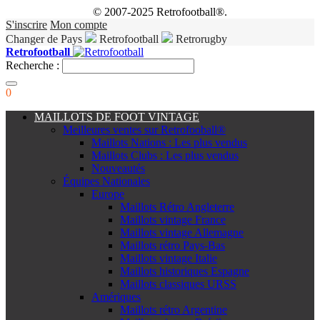
© 2007-2025 Retrofootball®.
S'inscrire
Mon compte
Changer de Pays
Retrofootball
Retrorugby
Retrofootball
Recherche :
0
MAILLOTS DE FOOT VINTAGE
Meilleures ventes sur Retrofooball®
Maillots Nations : Les plus vendus
Maillots Clubs : Les plus vendus
Nouveautés
Équipes Nationales
Europe
Maillots Rétro Angleterre
Maillots vintage France
Maillots vintage Allemagne
Maillots rétro Pays-Bas
Maillots vintage Italie
Maillots historiques Espagne
Maillots classiques URSS
Amériques
Maillots rétro Argentine