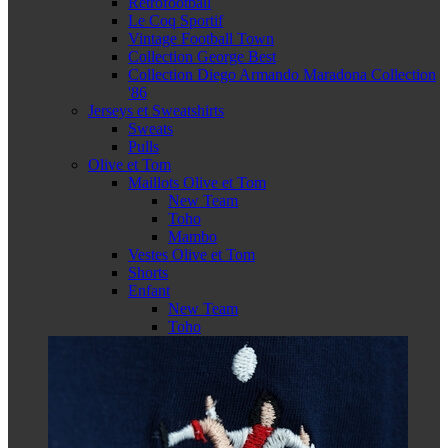
Retrofootball
Le Coq Sportif
Vintage Football Town
Collection George Best
Collection Diego Armando Maradona Collection
'86
Jerseys et Sweatshirts
Sweats
Pulls
Olive et Tom
Maillots Olive et Tom
New Team
Toho
Mambo
Vestes Olive et Tom
Shorts
Enfant
New Team
Toho