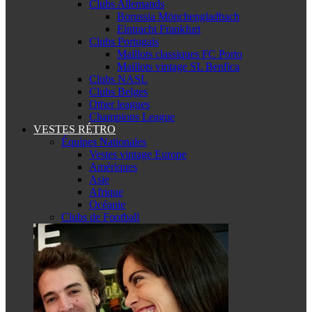
Clubs Allemands
Borussia Mönchengladbach
Eintracht Frankfurt
Clubs Portugais
Maillots classiques FC Porto
Maillots vintage SL Benfica
Clubs NASL
Clubs Belges
Other leagues
Champions League
VESTES RÉTRO
Équipes Nationales
Vestes vintage Europe
Amériques
Asie
Afrique
Océanie
Clubs de Football