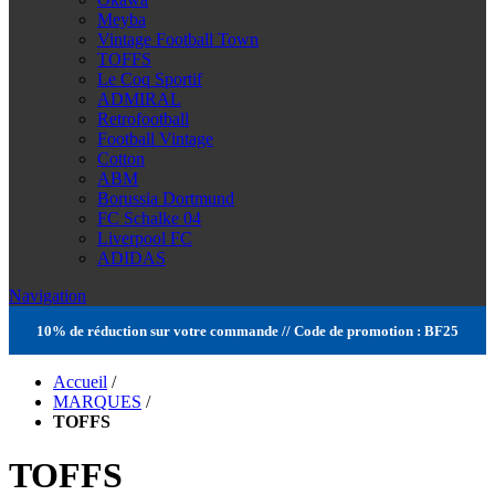
Meyba
Vintage Football Town
TOFFS
Le Coq Sportif
ADMIRAL
Retrofootball
Football Vintage
Cotton
ABM
Borussia Dortmund
FC Schalke 04
Liverpool FC
ADIDAS
Navigation
10% de réduction sur votre commande // Code de promotion : BF25
Accueil
/
MARQUES
/
TOFFS
TOFFS