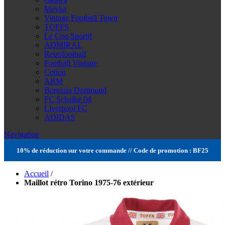
Meyba
Vintage Football Town
TOFFS
Le Coq Sportif
ADMIRAL
Retrofootball
Football Vintage
Cotton
ABM
Borussia Dortmund
FC Schalke 04
Liverpool FC
ADIDAS
Navigation
10% de réduction sur votre commande // Code de promotion : BF25
Accueil
/
Maillot rétro Torino 1975-76 extérieur