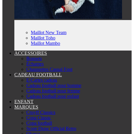
Maillot New Team
Maillot Toho
Maillot Mambo
ACCESSOIRES
Bonnets
Écharpes
Chaussettes Casual Foot
CADEAU FOOTBALL
E-Cartes cadeau
Cadeau football pour homme
Cadeau football pour femme
Cadeau football pour enfant
ENFANT
MARQUES
Cruyff Classics
Copa Classic
Copa football
Score Draw Official Retro
Okawa