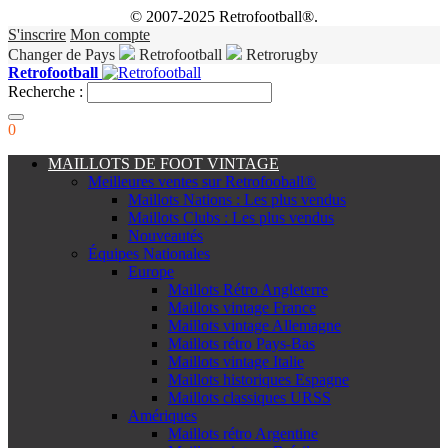
© 2007-2025 Retrofootball®.
S'inscrire
Mon compte
Changer de Pays
Retrofootball
Retrorugby
Retrofootball
Recherche :
0
MAILLOTS DE FOOT VINTAGE
Meilleures ventes sur Retrofooball®
Maillots Nations : Les plus vendus
Maillots Clubs : Les plus vendus
Nouveautés
Équipes Nationales
Europe
Maillots Rétro Angleterre
Maillots vintage France
Maillots vintage Allemagne
Maillots rétro Pays-Bas
Maillots vintage Italie
Maillots historiques Espagne
Maillots classiques URSS
Amériques
Maillots rétro Argentine