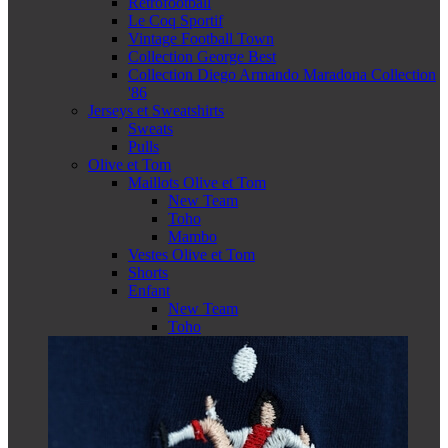
Retrofootball
Le Coq Sportif
Vintage Football Town
Collection George Best
Collection Diego Armando Maradona Collection
'86
Jerseys et Sweatshirts
Sweats
Pulls
Olive et Tom
Maillots Olive et Tom
New Team
Toho
Mambo
Vestes Olive et Tom
Shorts
Enfant
New Team
Toho