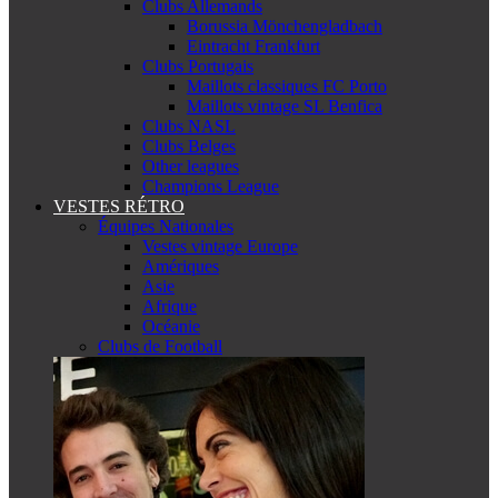
Clubs Allemands
Borussia Mönchengladbach
Eintracht Frankfurt
Clubs Portugais
Maillots classiques FC Porto
Maillots vintage SL Benfica
Clubs NASL
Clubs Belges
Other leagues
Champions League
VESTES RÉTRO
Équipes Nationales
Vestes vintage Europe
Amériques
Asie
Afrique
Océanie
Clubs de Football