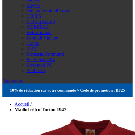
Meyba
Vintage Football Town
TOFFS
Le Coq Sportif
ADMIRAL
Retrofootball
Football Vintage
Cotton
ABM
Borussia Dortmund
FC Schalke 04
Liverpool FC
ADIDAS
Navigation
10% de réduction sur votre commande // Code de promotion : BF25
Accueil
/
Maillot rétro Torino 1947