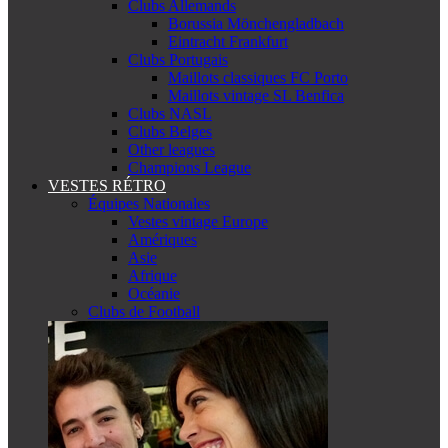
Clubs Allemands
Borussia Mönchengladbach
Eintracht Frankfurt
Clubs Portugais
Maillots classiques FC Porto
Maillots vintage SL Benfica
Clubs NASL
Clubs Belges
Other leagues
Champions League
VESTES RÉTRO
Équipes Nationales
Vestes vintage Europe
Amériques
Asie
Afrique
Océanie
Clubs de Football