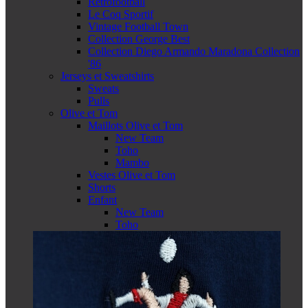
Retrofootball
Le Coq Sportif
Vintage Football Town
Collection George Best
Collection Diego Armando Maradona Collection
'86
Jerseys et Sweatshirts
Sweats
Pulls
Olive et Tom
Maillots Olive et Tom
New Team
Toho
Mambo
Vestes Olive et Tom
Shorts
Enfant
New Team
Toho