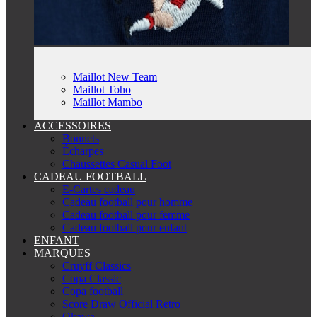
Maillot New Team
Maillot Toho
Maillot Mambo
ACCESSOIRES
Bonnets
Écharpes
Chaussettes Casual Foot
CADEAU FOOTBALL
E-Cartes cadeau
Cadeau football pour homme
Cadeau football pour femme
Cadeau football pour enfant
ENFANT
MARQUES
Cruyff Classics
Copa Classic
Copa football
Score Draw Official Retro
Okawa