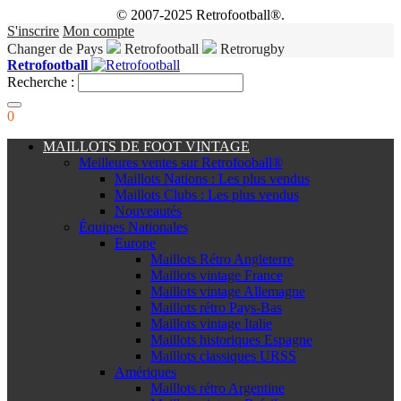
© 2007-2025 Retrofootball®.
S'inscrire
Mon compte
Changer de Pays
Retrofootball
Retrorugby
Retrofootball
Recherche :
0
MAILLOTS DE FOOT VINTAGE
Meilleures ventes sur Retrofooball®
Maillots Nations : Les plus vendus
Maillots Clubs : Les plus vendus
Nouveautés
Équipes Nationales
Europe
Maillots Rétro Angleterre
Maillots vintage France
Maillots vintage Allemagne
Maillots rétro Pays-Bas
Maillots vintage Italie
Maillots historiques Espagne
Maillots classiques URSS
Amériques
Maillots rétro Argentine