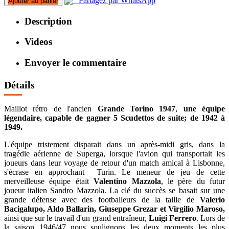
Partagez par WhatsApp
Ajouter au panier
Description
Videos
Envoyer le commentaire
Détails
Maillot rétro de l'ancien
Grande Torino 1947
,
une équipe
légendaire, capable de gagner 5 Scudettos de suite; de 1942 à
1949.
L'équipe tristement disparait dans un après-midi gris, dans la
tragédie aérienne de Superga, lorsque l'avion qui transportait les
joueurs dans leur voyage de retour d'un match amical à Lisbonne,
s'écrase en approchant Turin. Le meneur de jeu de cette
merveilleuse équipe était
Valentino Mazzola
, le père du futur
joueur italien Sandro Mazzola. La clé du succès se basait sur une
grande défense avec des footballeurs de la taille de
Valerio
Bacigalupo, Aldo Ballarin, Giuseppe Grezar et Virgilio Maroso,
ainsi que sur le travail d'un grand entraîneur,
Luigi Ferrero
. Lors de
la saison 1946/47 nous soulignons les deux moments les plus