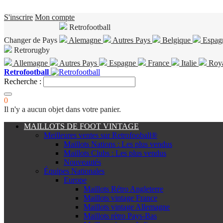
S'inscrire
Mon compte
Retrofootball
Changer de Pays
Alemagne
Autres Pays
Belgique
Espag
Retrorugby
Allemagne
Autres Pays
Espagne
France
Italie
Roy
Retrofootball
Recherche :
0
Il n'y a aucun objet dans votre panier.
MAILLOTS DE FOOT VINTAGE
Meilleures ventes sur Retrofooball®
Maillots Nations : Les plus vendus
Maillots Clubs : Les plus vendus
Nouveautés
Équipes Nationales
Europe
Maillots Rétro Angleterre
Maillots vintage France
Maillots vintage Allemagne
Maillots rétro Pays-Bas