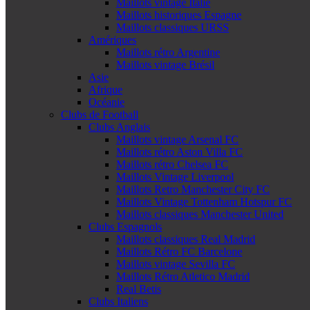
Maillots vintage Italie
Maillots historiques Espagne
Maillots classiques URSS
Amériques
Maillots rétro Argentine
Maillots vintage Brésil
Asie
Afrique
Océanie
Clubs de Football
Clubs Anglais
Maillots vintage Arsenal FC
Maillots rétro Aston Villa FC
Maillots rétro Chelsea FC
Maillots Vintage Liverpool
Maillots Retro Manchester City FC
Maillots Vintage Tottenham Hotspur FC
Maillots classiques Manchester United
Clubs Espagnols
Maillots classiques Real Madrid
Maillots Rétro FC Barcelone
Maillots vintage Sevilla FC
Maillots Rétro Atletico Madrid
Real Betis
Clubs Italiens