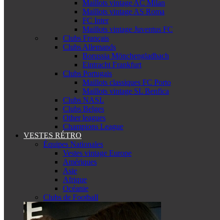
Maillots vintage AC Milan
Maillots vintage AS Roma
FC Inter
Maillots vintage Juventus FC
Clubs Français
Clubs Allemands
Borussia Mönchengladbach
Eintracht Frankfurt
Clubs Portugais
Maillots classiques FC Porto
Maillots vintage SL Benfica
Clubs NASL
Clubs Belges
Other leagues
Champions League
VESTES RÉTRO
Équipes Nationales
Vestes vintage Europe
Amériques
Asie
Afrique
Océanie
Clubs de Football