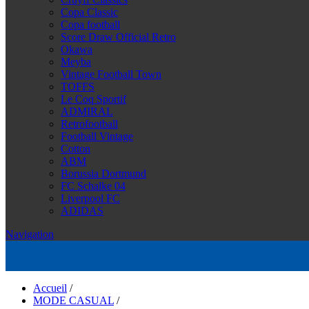
Copa Classic
Copa football
Score Draw Official Retro
Okawa
Meyba
Vintage Football Town
TOFFS
Le Coq Sportif
ADMIRAL
Retrofootball
Football Vintage
Cotton
ABM
Borussia Dortmund
FC Schalke 04
Liverpool FC
ADIDAS
Navigation
Accueil
/
MODE CASUAL
/