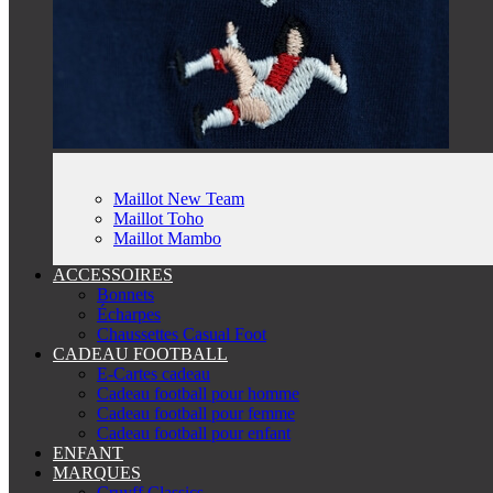
Maillot New Team
Maillot Toho
Maillot Mambo
ACCESSOIRES
Bonnets
Écharpes
Chaussettes Casual Foot
CADEAU FOOTBALL
E-Cartes cadeau
Cadeau football pour homme
Cadeau football pour femme
Cadeau football pour enfant
ENFANT
MARQUES
Cruyff Classics