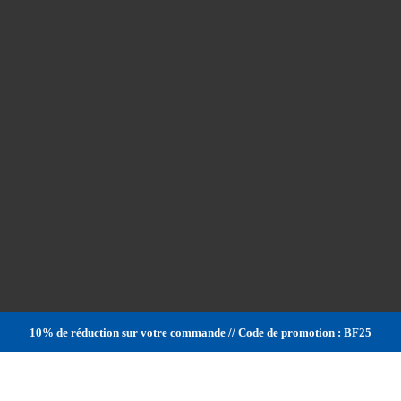
10% de réduction sur votre commande // Code de promotion : BF25