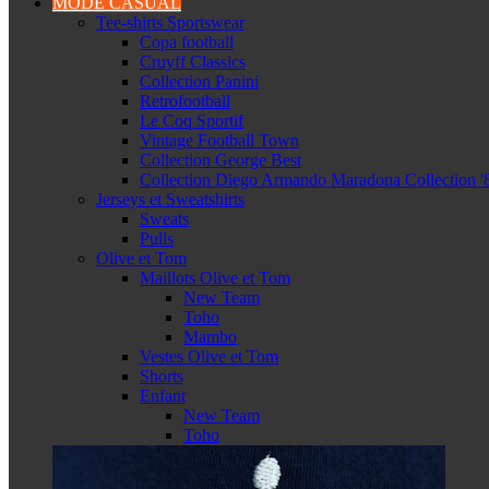
MODE CASUAL
Tee-shirts Sportswear
Copa football
Cruyff Classics
Collection Panini
Retrofootball
Le Coq Sportif
Vintage Football Town
Collection George Best
Collection Diego Armando Maradona Collection '
Jerseys et Sweatshirts
Sweats
Pulls
Olive et Tom
Maillots Olive et Tom
New Team
Toho
Mambo
Vestes Olive et Tom
Shorts
Enfant
New Team
Toho