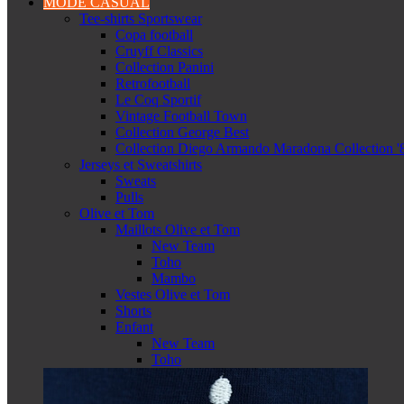
MODE CASUAL
Tee-shirts Sportswear
Copa football
Cruyff Classics
Collection Panini
Retrofootball
Le Coq Sportif
Vintage Football Town
Collection George Best
Collection Diego Armando Maradona Collection '
Jerseys et Sweatshirts
Sweats
Pulls
Olive et Tom
Maillots Olive et Tom
New Team
Toho
Mambo
Vestes Olive et Tom
Shorts
Enfant
New Team
Toho