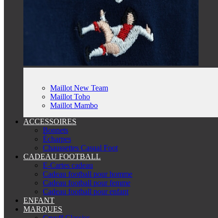
Maillot New Team
Maillot Toho
Maillot Mambo
ACCESSOIRES
Bonnets
Écharpes
Chaussettes Casual Foot
CADEAU FOOTBALL
E-Cartes cadeau
Cadeau football pour homme
Cadeau football pour femme
Cadeau football pour enfant
ENFANT
MARQUES
Cruyff Classics