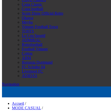
Copa Classic
Copa football
Score Draw Official Retro
Okawa
Meyba
Vintage Football Town
TOFFS
Le Coq Sportif
ADMIRAL
Retrofootball
Football Vintage
Cotton
ABM
Borussia Dortmund
FC Schalke 04
Liverpool FC
ADIDAS
Navigation
Accueil
/
MODE CASUAL
/