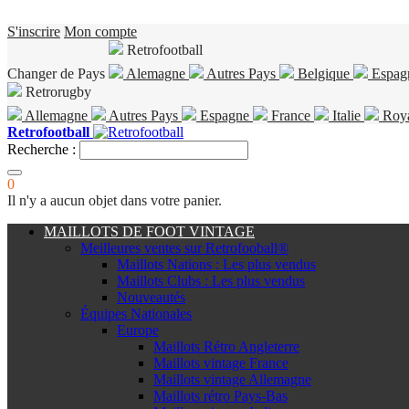
S'inscrire
Mon compte
Retrofootball
Changer de Pays
Alemagne
Autres Pays
Belgique
Espag
Retrorugby
Allemagne
Autres Pays
Espagne
France
Italie
Roy
Retrofootball
Recherche :
0
Il n'y a aucun objet dans votre panier.
MAILLOTS DE FOOT VINTAGE
Meilleures ventes sur Retrofooball®
Maillots Nations : Les plus vendus
Maillots Clubs : Les plus vendus
Nouveautés
Équipes Nationales
Europe
Maillots Rétro Angleterre
Maillots vintage France
Maillots vintage Allemagne
Maillots rétro Pays-Bas