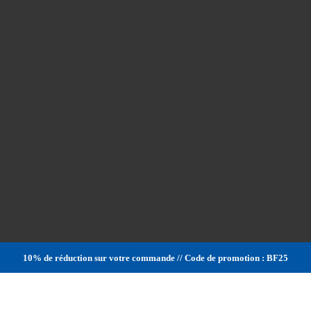
10% de réduction sur votre commande // Code de promotion : BF25