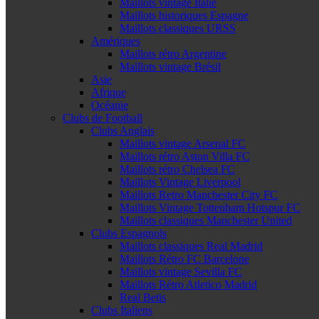
Maillots vintage Italie
Maillots historiques Espagne
Maillots classiques URSS
Amériques
Maillots rétro Argentine
Maillots vintage Brésil
Asie
Afrique
Océanie
Clubs de Football
Clubs Anglais
Maillots vintage Arsenal FC
Maillots rétro Aston Villa FC
Maillots rétro Chelsea FC
Maillots Vintage Liverpool
Maillots Retro Manchester City FC
Maillots Vintage Tottenham Hotspur FC
Maillots classiques Manchester United
Clubs Espagnols
Maillots classiques Real Madrid
Maillots Rétro FC Barcelone
Maillots vintage Sevilla FC
Maillots Rétro Atletico Madrid
Real Betis
Clubs Italiens