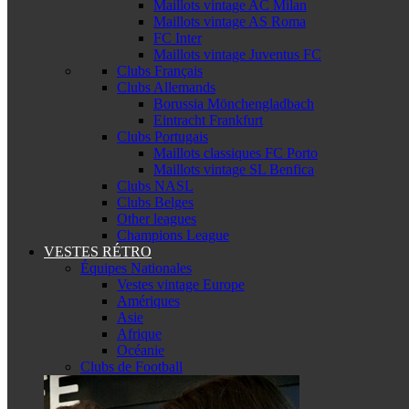
Maillots vintage AC Milan
Maillots vintage AS Roma
FC Inter
Maillots vintage Juventus FC
Clubs Français
Clubs Allemands
Borussia Mönchengladbach
Eintracht Frankfurt
Clubs Portugais
Maillots classiques FC Porto
Maillots vintage SL Benfica
Clubs NASL
Clubs Belges
Other leagues
Champions League
VESTES RÉTRO
Équipes Nationales
Vestes vintage Europe
Amériques
Asie
Afrique
Océanie
Clubs de Football