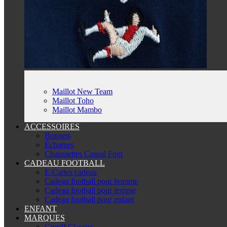
Maillot New Team
Maillot Toho
Maillot Mambo
ACCESSOIRES
Bonnets
Écharpes
Chaussettes Casual Foot
CADEAU FOOTBALL
E-Cartes cadeau
Cadeau football pour homme
Cadeau football pour femme
Cadeau football pour enfant
ENFANT
MARQUES
Cruyff Classics