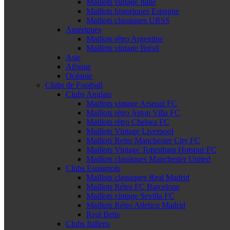
Maillots vintage Italie
Maillots historiques Espagne
Maillots classiques URSS
Amériques
Maillots rétro Argentine
Maillots vintage Brésil
Asie
Afrique
Océanie
Clubs de Football
Clubs Anglais
Maillots vintage Arsenal FC
Maillots rétro Aston Villa FC
Maillots rétro Chelsea FC
Maillots Vintage Liverpool
Maillots Retro Manchester City FC
Maillots Vintage Tottenham Hotspur FC
Maillots classiques Manchester United
Clubs Espagnols
Maillots classiques Real Madrid
Maillots Rétro FC Barcelone
Maillots vintage Sevilla FC
Maillots Rétro Atletico Madrid
Real Betis
Clubs Italiens