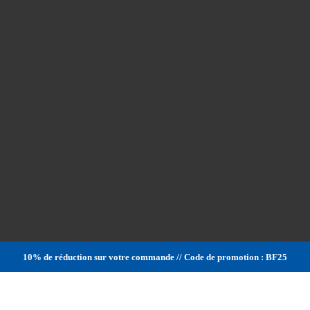
10% de réduction sur votre commande // Code de promotion : BF25