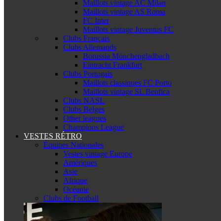
Maillots vintage AC Milan
Maillots vintage AS Roma
FC Inter
Maillots vintage Juventus FC
Clubs Français
Clubs Allemands
Borussia Mönchengladbach
Eintracht Frankfurt
Clubs Portugais
Maillots classiques FC Porto
Maillots vintage SL Benfica
Clubs NASL
Clubs Belges
Other leagues
Champions League
VESTES RÉTRO
Équipes Nationales
Vestes vintage Europe
Amériques
Asie
Afrique
Océanie
Clubs de Football