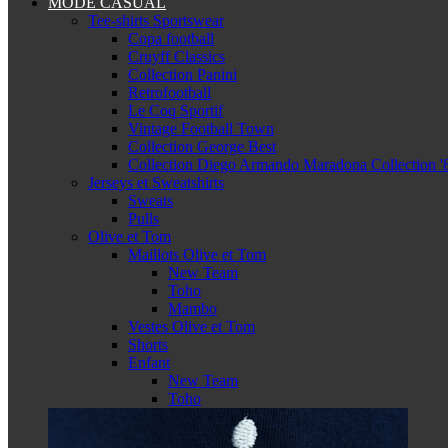
MODE CASUAL
Tee-shirts Sportswear
Copa football
Cruyff Classics
Collection Panini
Retrofootball
Le Coq Sportif
Vintage Football Town
Collection George Best
Collection Diego Armando Maradona Collection '
Jerseys et Sweatshirts
Sweats
Pulls
Olive et Tom
Maillots Olive et Tom
New Team
Toho
Mambo
Vestes Olive et Tom
Shorts
Enfant
New Team
Toho