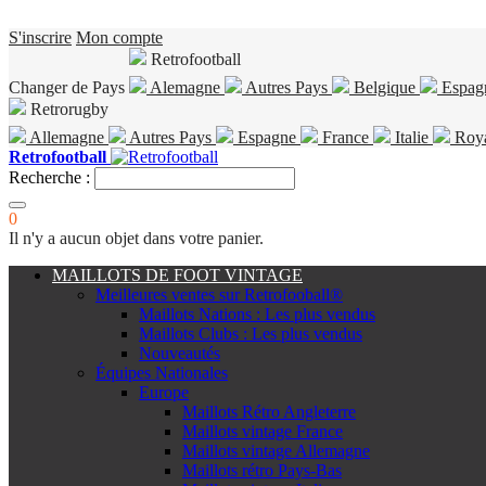
S'inscrire
Mon compte
Retrofootball
Changer de Pays
Alemagne
Autres Pays
Belgique
Espag
Retrorugby
Allemagne
Autres Pays
Espagne
France
Italie
Roy
Retrofootball
Recherche :
0
Il n'y a aucun objet dans votre panier.
MAILLOTS DE FOOT VINTAGE
Meilleures ventes sur Retrofooball®
Maillots Nations : Les plus vendus
Maillots Clubs : Les plus vendus
Nouveautés
Équipes Nationales
Europe
Maillots Rétro Angleterre
Maillots vintage France
Maillots vintage Allemagne
Maillots rétro Pays-Bas