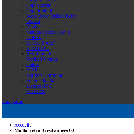
Copa Classic
Copa football
Score Draw Official Retro
Okawa
Meyba
Vintage Football Town
TOFFS
Le Coq Sportif
ADMIRAL
Retrofootball
Football Vintage
Cotton
ABM
Borussia Dortmund
FC Schalke 04
Liverpool FC
ADIDAS
Navigation
Accueil
/
Maillot rétro Brésil années 60