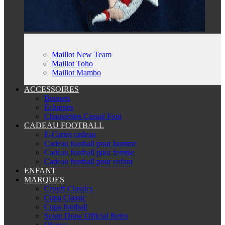
Maillot New Team
Maillot Toho
Maillot Mambo
ACCESSOIRES
Bonnets
Écharpes
Chaussettes Casual Foot
CADEAU FOOTBALL
E-Cartes cadeau
Cadeau football pour homme
Cadeau football pour femme
Cadeau football pour enfant
ENFANT
MARQUES
Cruyff Classics
Copa Classic
Copa football
Score Draw Official Retro
Okawa