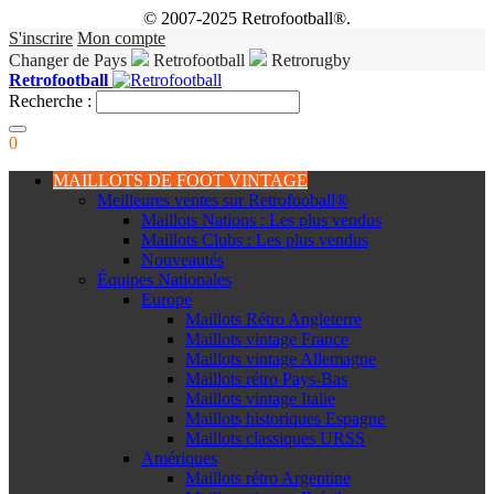
© 2007-2025 Retrofootball®.
S'inscrire
Mon compte
Changer de Pays
Retrofootball
Retrorugby
Retrofootball
Recherche :
0
MAILLOTS DE FOOT VINTAGE
Meilleures ventes sur Retrofooball®
Maillots Nations : Les plus vendus
Maillots Clubs : Les plus vendus
Nouveautés
Équipes Nationales
Europe
Maillots Rétro Angleterre
Maillots vintage France
Maillots vintage Allemagne
Maillots rétro Pays-Bas
Maillots vintage Italie
Maillots historiques Espagne
Maillots classiques URSS
Amériques
Maillots rétro Argentine