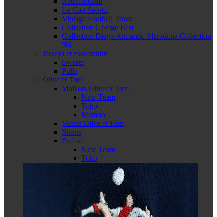
Retrofootball
Le Coq Sportif
Vintage Football Town
Collection George Best
Collection Diego Armando Maradona Collection
'86
Jerseys et Sweatshirts
Sweats
Pulls
Olive et Tom
Maillots Olive et Tom
New Team
Toho
Mambo
Vestes Olive et Tom
Shorts
Enfant
New Team
Toho