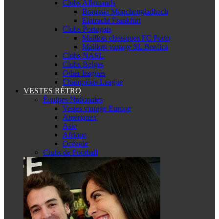
Clubs Allemands
Borussia Mönchengladbach
Eintracht Frankfurt
Clubs Portugais
Maillots classiques FC Porto
Maillots vintage SL Benfica
Clubs NASL
Clubs Belges
Other leagues
Champions League
VESTES RÉTRO
Équipes Nationales
Vestes vintage Europe
Amériques
Asie
Afrique
Océanie
Clubs de Football