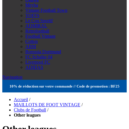
Meyba
Vintage Football Town
TOFFS
Le Coq Sportif
ADMIRAL
Retrofootball
Football Vintage
Cotton
ABM
Borussia Dortmund
FC Schalke 04
Liverpool FC
ADIDAS
Navigation
10% de réduction sur votre commande // Code de promotion : BF25
Accueil
/
MAILLOTS DE FOOT VINTAGE
/
Clubs de Football
/
Other leagues