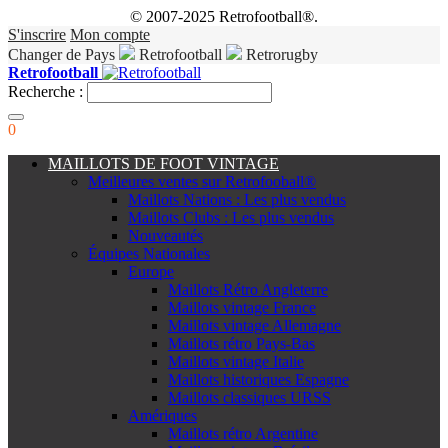
© 2007-2025 Retrofootball®.
S'inscrire
Mon compte
Changer de Pays
Retrofootball
Retrorugby
Retrofootball
Recherche :
0
MAILLOTS DE FOOT VINTAGE
Meilleures ventes sur Retrofooball®
Maillots Nations : Les plus vendus
Maillots Clubs : Les plus vendus
Nouveautés
Équipes Nationales
Europe
Maillots Rétro Angleterre
Maillots vintage France
Maillots vintage Allemagne
Maillots rétro Pays-Bas
Maillots vintage Italie
Maillots historiques Espagne
Maillots classiques URSS
Amériques
Maillots rétro Argentine