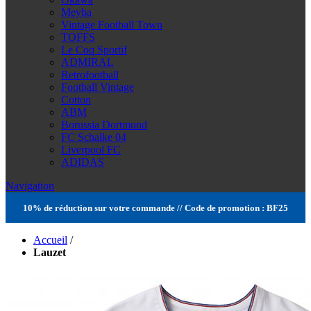
Meyba
Vintage Football Town
TOFFS
Le Coq Sportif
ADMIRAL
Retrofootball
Football Vintage
Cotton
ABM
Borussia Dortmund
FC Schalke 04
Liverpool FC
ADIDAS
Navigation
10% de réduction sur votre commande // Code de promotion : BF25
Accueil
/
Lauzet