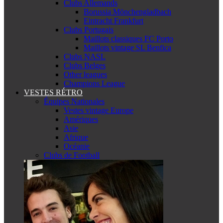
Clubs Allemands
Borussia Mönchengladbach
Eintracht Frankfurt
Clubs Portugais
Maillots classiques FC Porto
Maillots vintage SL Benfica
Clubs NASL
Clubs Belges
Other leagues
Champions League
VESTES RÉTRO
Équipes Nationales
Vestes vintage Europe
Amériques
Asie
Afrique
Océanie
Clubs de Football