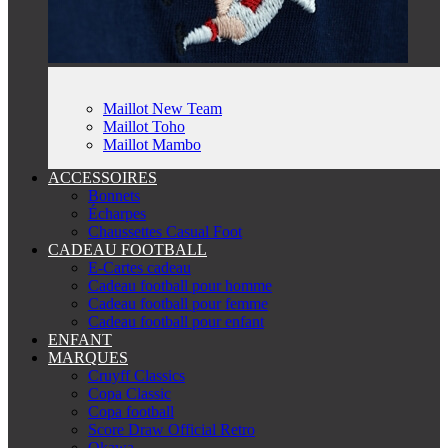
Maillot New Team
Maillot Toho
Maillot Mambo
ACCESSOIRES
Bonnets
Écharpes
Chaussettes Casual Foot
CADEAU FOOTBALL
E-Cartes cadeau
Cadeau football pour homme
Cadeau football pour femme
Cadeau football pour enfant
ENFANT
MARQUES
Cruyff Classics
Copa Classic
Copa football
Score Draw Official Retro
Okawa