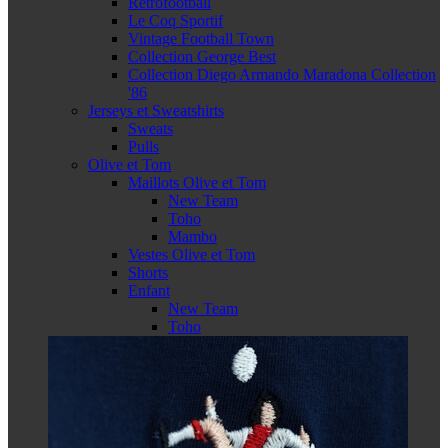
Retrofootball
Le Coq Sportif
Vintage Football Town
Collection George Best
Collection Diego Armando Maradona Collection
'86
Jerseys et Sweatshirts
Sweats
Pulls
Olive et Tom
Maillots Olive et Tom
New Team
Toho
Mambo
Vestes Olive et Tom
Shorts
Enfant
New Team
Toho