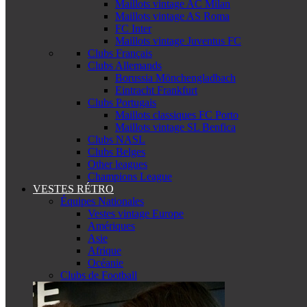
Maillots vintage AC Milan
Maillots vintage AS Roma
FC Inter
Maillots vintage Juventus FC
Clubs Français
Clubs Allemands
Borussia Mönchengladbach
Eintracht Frankfurt
Clubs Portugais
Maillots classiques FC Porto
Maillots vintage SL Benfica
Clubs NASL
Clubs Belges
Other leagues
Champions League
VESTES RÉTRO
Équipes Nationales
Vestes vintage Europe
Amériques
Asie
Afrique
Océanie
Clubs de Football