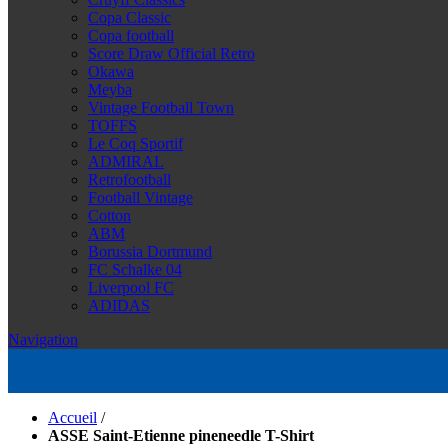
Copa Classic
Copa football
Score Draw Official Retro
Okawa
Meyba
Vintage Football Town
TOFFS
Le Coq Sportif
ADMIRAL
Retrofootball
Football Vintage
Cotton
ABM
Borussia Dortmund
FC Schalke 04
Liverpool FC
ADIDAS
Navigation
Accueil
/
ASSE Saint-Etienne pineneedle T-Shirt