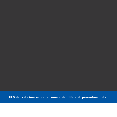
10% de réduction sur votre commande // Code de promotion : BF25