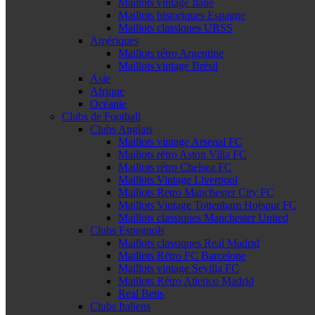
Maillots vintage Italie
Maillots historiques Espagne
Maillots classiques URSS
Amériques
Maillots rétro Argentine
Maillots vintage Brésil
Asie
Afrique
Océanie
Clubs de Football
Clubs Anglais
Maillots vintage Arsenal FC
Maillots rétro Aston Villa FC
Maillots rétro Chelsea FC
Maillots Vintage Liverpool
Maillots Retro Manchester City FC
Maillots Vintage Tottenham Hotspur FC
Maillots classiques Manchester United
Clubs Espagnols
Maillots classiques Real Madrid
Maillots Rétro FC Barcelone
Maillots vintage Sevilla FC
Maillots Rétro Atletico Madrid
Real Betis
Clubs Italiens