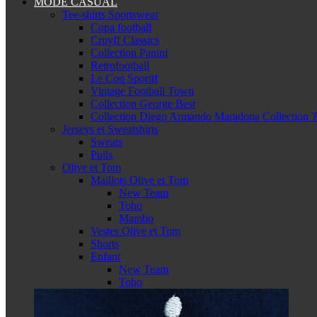
MODE CASUAL
Tee-shirts Sportswear
Copa football
Cruyff Classics
Collection Panini
Retrofootball
Le Coq Sportif
Vintage Football Town
Collection George Best
Collection Diego Armando Maradona Collection '
Jerseys et Sweatshirts
Sweats
Pulls
Olive et Tom
Maillots Olive et Tom
New Team
Toho
Mambo
Vestes Olive et Tom
Shorts
Enfant
New Team
Toho