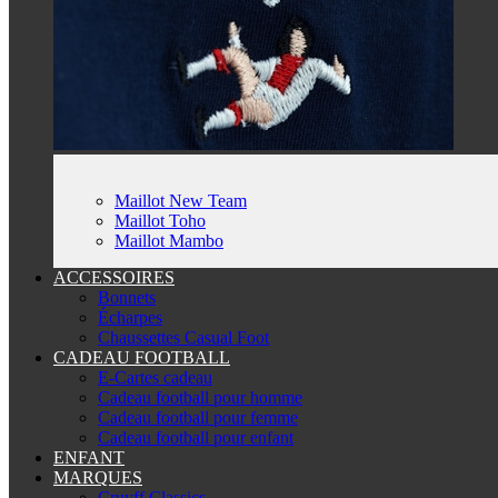
Maillot New Team
Maillot Toho
Maillot Mambo
ACCESSOIRES
Bonnets
Écharpes
Chaussettes Casual Foot
CADEAU FOOTBALL
E-Cartes cadeau
Cadeau football pour homme
Cadeau football pour femme
Cadeau football pour enfant
ENFANT
MARQUES
Cruyff Classics