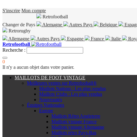
S'inscrire
Mon compte
Retrofootball
Changer de Pays
Alemagne
Autres Pays
Belgique
Espag
Retrorugby
Allemagne
Autres Pays
Espagne
France
Italie
Roy
Retrofootball
Recherche :
0
Il n'y a aucun objet dans votre panier.
MAILLOTS DE FOOT VINTAGE
Meilleures ventes sur Retrofooball®
Maillots Nations : Les plus vendus
Maillots Clubs : Les plus vendus
Nouveautés
Équipes Nationales
Europe
Maillots Rétro Angleterre
Maillots vintage France
Maillots vintage Allemagne
Maillots rétro Pays-Bas