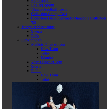
Retrofootball
Le Coq Sportif
Vintage Football Town
Collection George Best
Collection Diego Armando Maradona Collection
'86
Jerseys et Sweatshirts
Sweats
Pulls
Olive et Tom
Maillots Olive et Tom
New Team
Toho
Mambo
Vestes Olive et Tom
Shorts
Enfant
New Team
Toho