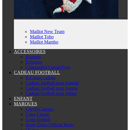
Maillot New Team
Maillot Toho
Maillot Mambo
ACCESSOIRES
Bonnets
Écharpes
Chaussettes Casual Foot
CADEAU FOOTBALL
E-Cartes cadeau
Cadeau football pour homme
Cadeau football pour femme
Cadeau football pour enfant
ENFANT
MARQUES
Cruyff Classics
Copa Classic
Copa football
Score Draw Official Retro
Okawa