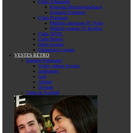
Clubs Allemands
Borussia Mönchengladbach
Eintracht Frankfurt
Clubs Portugais
Maillots classiques FC Porto
Maillots vintage SL Benfica
Clubs NASL
Clubs Belges
Other leagues
Champions League
VESTES RÉTRO
Équipes Nationales
Vestes vintage Europe
Amériques
Asie
Afrique
Océanie
Clubs de Football