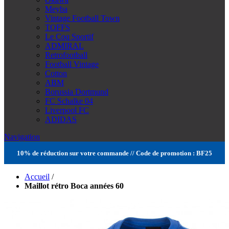
Meyba
Vintage Football Town
TOFFS
Le Coq Sportif
ADMIRAL
Retrofootball
Football Vintage
Cotton
ABM
Borussia Dortmund
FC Schalke 04
Liverpool FC
ADIDAS
Navigation
10% de réduction sur votre commande // Code de promotion : BF25
Accueil
/
Maillot rétro Boca années 60