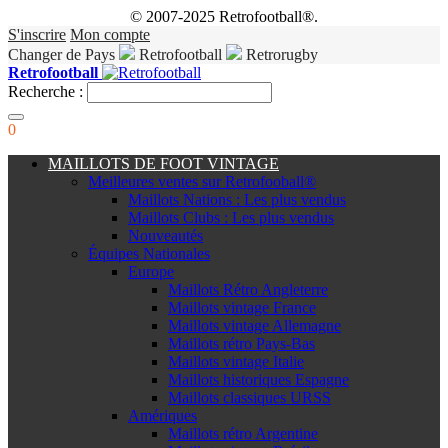
© 2007-2025 Retrofootball®.
S'inscrire
Mon compte
Changer de Pays
Retrofootball
Retrorugby
Retrofootball
Recherche :
0
MAILLOTS DE FOOT VINTAGE
Meilleures ventes sur Retrofooball®
Maillots Nations : Les plus vendus
Maillots Clubs : Les plus vendus
Nouveautés
Équipes Nationales
Europe
Maillots Rétro Angleterre
Maillots vintage France
Maillots vintage Allemagne
Maillots rétro Pays-Bas
Maillots vintage Italie
Maillots historiques Espagne
Maillots classiques URSS
Amériques
Maillots rétro Argentine