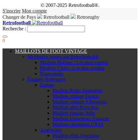
© 2007-2025 Retrofootball®.
S'inscrire
Mon compte
Changer de Pays
Retrofootball
Retrorugby
Retrofootball
Recherche :
0
MAILLOTS DE FOOT VINTAGE
Meilleures ventes sur Retrofooball®
Maillots Nations : Les plus vendus
Maillots Clubs : Les plus vendus
Nouveautés
Équipes Nationales
Europe
Maillots Rétro Angleterre
Maillots vintage France
Maillots vintage Allemagne
Maillots rétro Pays-Bas
Maillots vintage Italie
Maillots historiques Espagne
Maillots classiques URSS
Amériques
Maillots rétro Argentine