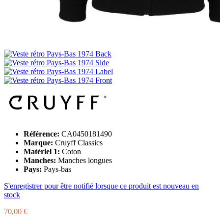
Référence:
CA0450181490
Marque:
Cruyff Classics
Matériel 1:
Coton
Manches:
Manches longues
Pays:
Pays-bas
S'enregistrer pour être notifié lorsque ce produit est nouveau en
stock
70,00 €