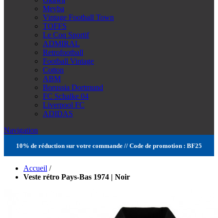
Meyba
Vintage Football Town
TOFFS
Le Coq Sportif
ADMIRAL
Retrofootball
Football Vintage
Cotton
ABM
Borussia Dortmund
FC Schalke 04
Liverpool FC
ADIDAS
Navigation
10% de réduction sur votre commande // Code de promotion : BF25
Accueil
/
Veste rétro Pays-Bas 1974 | Noir