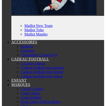
Maillot New Team
Maillot Toho
Maillot Mambo
ACCESSOIRES
Bonnets
Écharpes
Chaussettes Casual Foot
CADEAU FOOTBALL
E-Cartes cadeau
Cadeau football pour homme
Cadeau football pour femme
Cadeau football pour enfant
ENFANT
MARQUES
Cruyff Classics
Copa Classic
Copa football
Score Draw Official Retro
Okawa