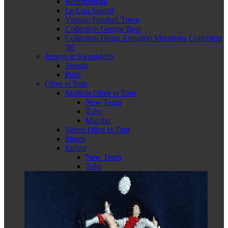
Retrofootball
Le Coq Sportif
Vintage Football Town
Collection George Best
Collection Diego Armando Maradona Collection
'86
Jerseys et Sweatshirts
Sweats
Pulls
Olive et Tom
Maillots Olive et Tom
New Team
Toho
Mambo
Vestes Olive et Tom
Shorts
Enfant
New Team
Toho