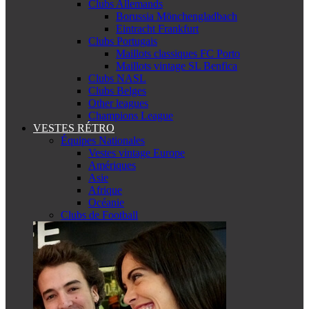
Clubs Allemands
Borussia Mönchengladbach
Eintracht Frankfurt
Clubs Portugais
Maillots classiques FC Porto
Maillots vintage SL Benfica
Clubs NASL
Clubs Belges
Other leagues
Champions League
VESTES RÉTRO
Équipes Nationales
Vestes vintage Europe
Amériques
Asie
Afrique
Océanie
Clubs de Football