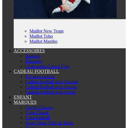
Maillot New Team
Maillot Toho
Maillot Mambo
ACCESSOIRES
Bonnets
Écharpes
Chaussettes Casual Foot
CADEAU FOOTBALL
E-Cartes cadeau
Cadeau football pour homme
Cadeau football pour femme
Cadeau football pour enfant
ENFANT
MARQUES
Cruyff Classics
Copa Classic
Copa football
Score Draw Official Retro
Okawa