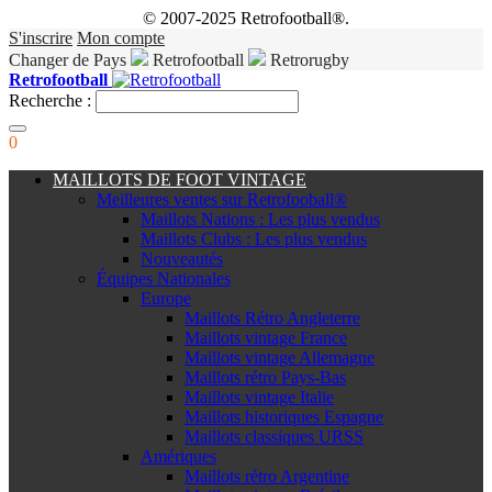
© 2007-2025 Retrofootball®.
S'inscrire
Mon compte
Changer de Pays
Retrofootball
Retrorugby
Retrofootball
Recherche :
0
MAILLOTS DE FOOT VINTAGE
Meilleures ventes sur Retrofooball®
Maillots Nations : Les plus vendus
Maillots Clubs : Les plus vendus
Nouveautés
Équipes Nationales
Europe
Maillots Rétro Angleterre
Maillots vintage France
Maillots vintage Allemagne
Maillots rétro Pays-Bas
Maillots vintage Italie
Maillots historiques Espagne
Maillots classiques URSS
Amériques
Maillots rétro Argentine