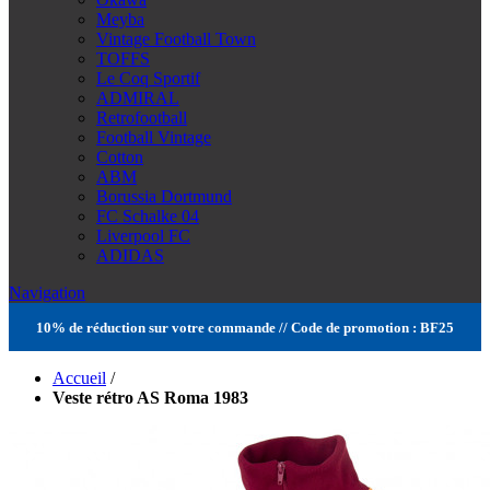
Meyba
Vintage Football Town
TOFFS
Le Coq Sportif
ADMIRAL
Retrofootball
Football Vintage
Cotton
ABM
Borussia Dortmund
FC Schalke 04
Liverpool FC
ADIDAS
Navigation
10% de réduction sur votre commande // Code de promotion : BF25
Accueil
/
Veste rétro AS Roma 1983