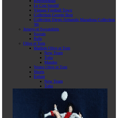
Retrofootball
Le Coq Sportif
Vintage Football Town
Collection George Best
Collection Diego Armando Maradona Collection
'86
Jerseys et Sweatshirts
Sweats
Pulls
Olive et Tom
Maillots Olive et Tom
New Team
Toho
Mambo
Vestes Olive et Tom
Shorts
Enfant
New Team
Toho