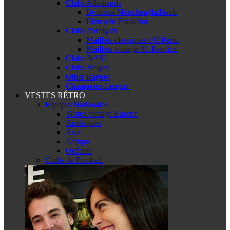
Clubs Allemands
Borussia Mönchengladbach
Eintracht Frankfurt
Clubs Portugais
Maillots classiques FC Porto
Maillots vintage SL Benfica
Clubs NASL
Clubs Belges
Other leagues
Champions League
VESTES RÉTRO
Équipes Nationales
Vestes vintage Europe
Amériques
Asie
Afrique
Océanie
Clubs de Football