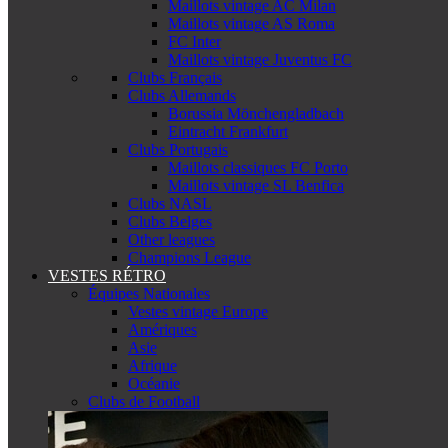
Maillots vintage AC Milan
Maillots vintage AS Roma
FC Inter
Maillots vintage Juventus FC
Clubs Français
Clubs Allemands
Borussia Mönchengladbach
Eintracht Frankfurt
Clubs Portugais
Maillots classiques FC Porto
Maillots vintage SL Benfica
Clubs NASL
Clubs Belges
Other leagues
Champions League
VESTES RÉTRO
Équipes Nationales
Vestes vintage Europe
Amériques
Asie
Afrique
Océanie
Clubs de Football