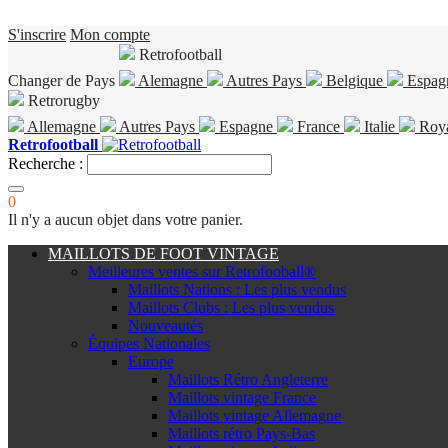
S'inscrire
Mon compte
Retrofootball
Changer de Pays
Alemagne
Autres Pays
Belgique
Espag
Retrorugby
Allemagne
Autres Pays
Espagne
France
Italie
Roy
Retrofootball
Recherche :
0
Il n'y a aucun objet dans votre panier.
MAILLOTS DE FOOT VINTAGE
Meilleures ventes sur Retrofooball®
Maillots Nations : Les plus vendus
Maillots Clubs : Les plus vendus
Nouveautés
Équipes Nationales
Europe
Maillots Rétro Angleterre
Maillots vintage France
Maillots vintage Allemagne
Maillots rétro Pays-Bas