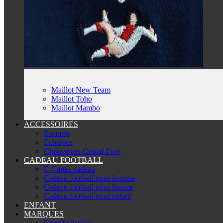
Maillot New Team
Maillot Toho
Maillot Mambo
ACCESSOIRES
Bonnets
Écharpes
Chaussettes Casual Foot
CADEAU FOOTBALL
E-Cartes cadeau
Cadeau football pour homme
Cadeau football pour femme
Cadeau football pour enfant
ENFANT
MARQUES
Cruyff Classics