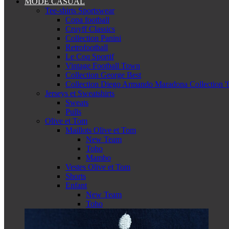
MODE CASUAL
Tee-shirts Sportswear
Copa football
Cruyff Classics
Collection Panini
Retrofootball
Le Coq Sportif
Vintage Football Town
Collection George Best
Collection Diego Armando Maradona Collection '
Jerseys et Sweatshirts
Sweats
Pulls
Olive et Tom
Maillots Olive et Tom
New Team
Toho
Mambo
Vestes Olive et Tom
Shorts
Enfant
New Team
Toho