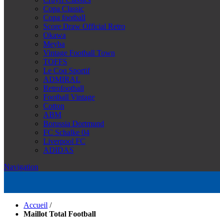
Copa Classic
Copa football
Score Draw Official Retro
Okawa
Meyba
Vintage Football Town
TOFFS
Le Coq Sportif
ADMIRAL
Retrofootball
Football Vintage
Cotton
ABM
Borussia Dortmund
FC Schalke 04
Liverpool FC
ADIDAS
Navigation
Accueil
/
Maillot Total Football