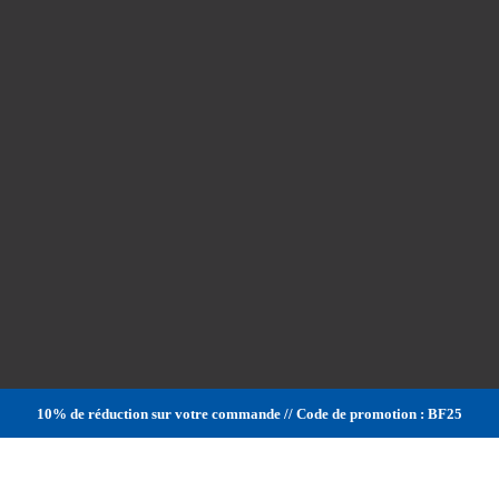
10% de réduction sur votre commande // Code de promotion : BF25