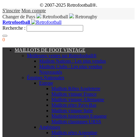
© 2007-2025 Retrofootball®.
S'inscrire
Mon compte
Changer de Pays
Retrofootball
Retrorugby
Retrofootball
Recherche :
0
MAILLOTS DE FOOT VINTAGE
Meilleures ventes sur Retrofooball®
Maillots Nations : Les plus vendus
Maillots Clubs : Les plus vendus
Nouveautés
Équipes Nationales
Europe
Maillots Rétro Angleterre
Maillots vintage France
Maillots vintage Allemagne
Maillots rétro Pays-Bas
Maillots vintage Italie
Maillots historiques Espagne
Maillots classiques URSS
Amériques
Maillots rétro Argentine