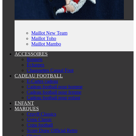
Maillot New Team
Maillot Toho
Maillot Mambo
ACCESSOIRES
Bonnets
Écharpes
Chaussettes Casual Foot
CADEAU FOOTBALL
E-Cartes cadeau
Cadeau football pour homme
Cadeau football pour femme
Cadeau football pour enfant
ENFANT
MARQUES
Cruyff Classics
Copa Classic
Copa football
Score Draw Official Retro
Okawa