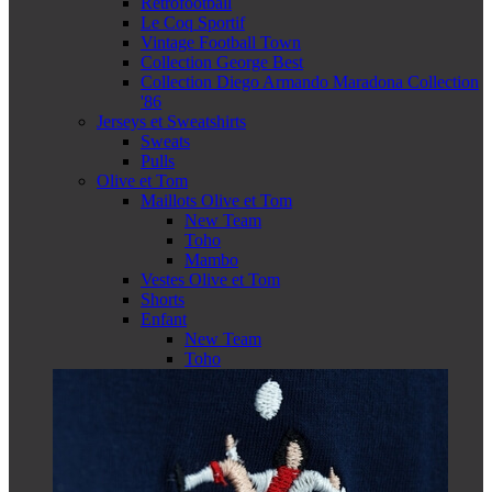
Retrofootball
Le Coq Sportif
Vintage Football Town
Collection George Best
Collection Diego Armando Maradona Collection
'86
Jerseys et Sweatshirts
Sweats
Pulls
Olive et Tom
Maillots Olive et Tom
New Team
Toho
Mambo
Vestes Olive et Tom
Shorts
Enfant
New Team
Toho