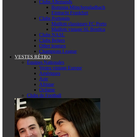
Clubs Allemands
Borussia Mönchengladbach
Eintracht Frankfurt
Clubs Portugais
Maillots classiques FC Porto
Maillots vintage SL Benfica
Clubs NASL
Clubs Belges
Other leagues
Champions League
VESTES RÉTRO
Équipes Nationales
Vestes vintage Europe
Amériques
Asie
Afrique
Océanie
Clubs de Football