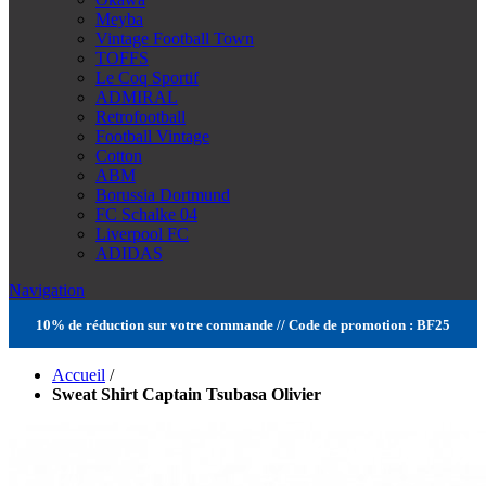
Meyba
Vintage Football Town
TOFFS
Le Coq Sportif
ADMIRAL
Retrofootball
Football Vintage
Cotton
ABM
Borussia Dortmund
FC Schalke 04
Liverpool FC
ADIDAS
Navigation
10% de réduction sur votre commande // Code de promotion : BF25
Accueil
/
Sweat Shirt Captain Tsubasa Olivier