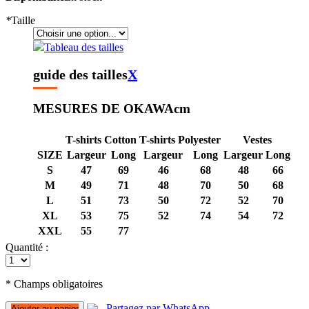
*
Taille
Tableau des tailles
guide des tailles
X
MESURES DE OKAWA
cm
T-shirts Cotton
T-shirts Polyester
Vestes
SIZE
Largeur
Long
Largeur
Long
Largeur
Long
S
47
69
46
68
48
66
M
49
71
48
70
50
68
L
51
73
50
72
52
70
XL
53
75
52
74
54
72
XXL
55
77
Quantité :
* Champs obligatoires
Partagez par WhatsApp
Ajouter au panier