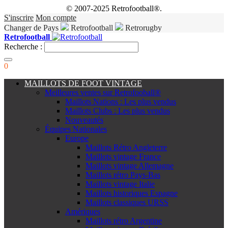
© 2007-2025 Retrofootball®.
S'inscrire
Mon compte
Changer de Pays
Retrofootball
Retrorugby
Retrofootball
Recherche :
0
MAILLOTS DE FOOT VINTAGE
Meilleures ventes sur Retrofooball®
Maillots Nations : Les plus vendus
Maillots Clubs : Les plus vendus
Nouveautés
Équipes Nationales
Europe
Maillots Rétro Angleterre
Maillots vintage France
Maillots vintage Allemagne
Maillots rétro Pays-Bas
Maillots vintage Italie
Maillots historiques Espagne
Maillots classiques URSS
Amériques
Maillots rétro Argentine