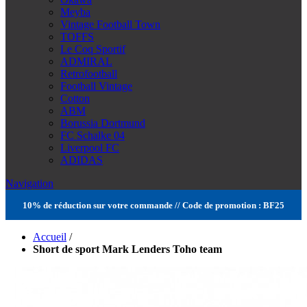
Meyba
Vintage Football Town
TOFFS
Le Coq Sportif
ADMIRAL
Retrofootball
Football Vintage
Cotton
ABM
Borussia Dortmund
FC Schalke 04
Liverpool FC
ADIDAS
Navigation
10% de réduction sur votre commande // Code de promotion : BF25
Accueil
/
Short de sport Mark Lenders Toho team