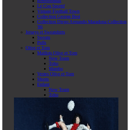
Retrofootball
Le Coq Sportif
Vintage Football Town
Collection George Best
Collection Diego Armando Maradona Collection
'86
Jerseys et Sweatshirts
Sweats
Pulls
Olive et Tom
Maillots Olive et Tom
New Team
Toho
Mambo
Vestes Olive et Tom
Shorts
Enfant
New Team
Toho