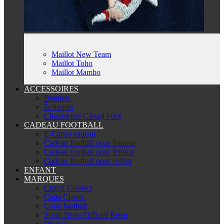
Maillot New Team
Maillot Toho
Maillot Mambo
ACCESSOIRES
Bonnets
Écharpes
Chaussettes Casual Foot
CADEAU FOOTBALL
E-Cartes cadeau
Cadeau football pour homme
Cadeau football pour femme
Cadeau football pour enfant
ENFANT
MARQUES
Cruyff Classics
Copa Classic
Copa football
Score Draw Official Retro
Okawa