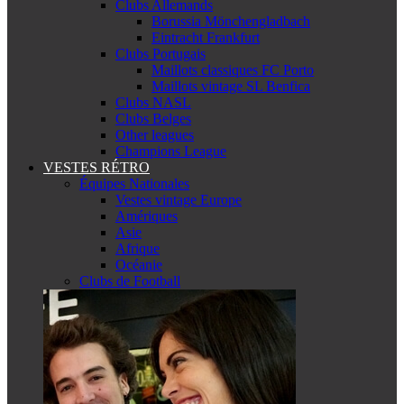
Clubs Allemands
Borussia Mönchengladbach
Eintracht Frankfurt
Clubs Portugais
Maillots classiques FC Porto
Maillots vintage SL Benfica
Clubs NASL
Clubs Belges
Other leagues
Champions League
VESTES RÉTRO
Équipes Nationales
Vestes vintage Europe
Amériques
Asie
Afrique
Océanie
Clubs de Football