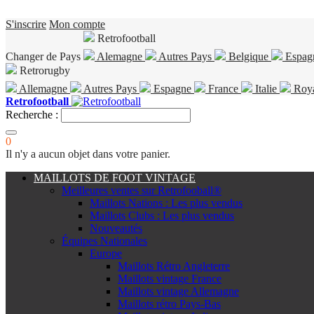
S'inscrire
Mon compte
Retrofootball
Changer de Pays
Alemagne
Autres Pays
Belgique
Espag
Retrorugby
Allemagne
Autres Pays
Espagne
France
Italie
Roy
Retrofootball
Recherche :
0
Il n'y a aucun objet dans votre panier.
MAILLOTS DE FOOT VINTAGE
Meilleures ventes sur Retrofooball®
Maillots Nations : Les plus vendus
Maillots Clubs : Les plus vendus
Nouveautés
Équipes Nationales
Europe
Maillots Rétro Angleterre
Maillots vintage France
Maillots vintage Allemagne
Maillots rétro Pays-Bas