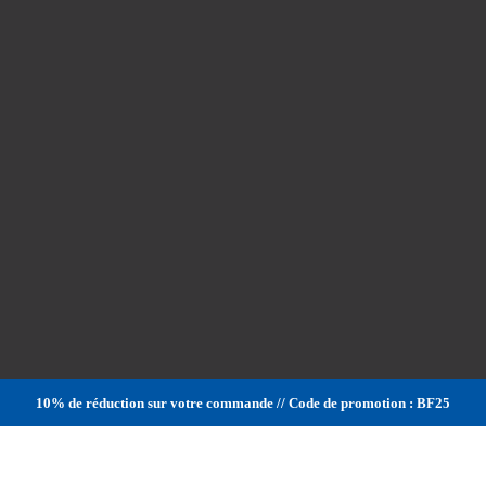
10% de réduction sur votre commande // Code de promotion : BF25