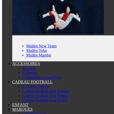
Maillot New Team
Maillot Toho
Maillot Mambo
ACCESSOIRES
Bonnets
Écharpes
Chaussettes Casual Foot
CADEAU FOOTBALL
E-Cartes cadeau
Cadeau football pour homme
Cadeau football pour femme
Cadeau football pour enfant
ENFANT
MARQUES
Cruyff Classics