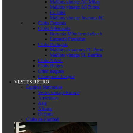
Maillots vintage AC Milan
Maillots vintage AS Roma
FC Inter
Maillots vintage Juventus FC
Clubs Français
Clubs Allemands
Borussia Mönchengladbach
Eintracht Frankfurt
Clubs Portugais
Maillots classiques FC Porto
Maillots vintage SL Benfica
Clubs NASL
Clubs Belges
Other leagues
Champions League
VESTES RÉTRO
Équipes Nationales
Vestes vintage Europe
Amériques
Asie
Afrique
Océanie
Clubs de Football