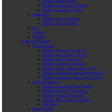
Maillots vintage Italie
Maillots historiques Espagne
Maillots classiques URSS
Amériques
Maillots rétro Argentine
Maillots vintage Brésil
Asie
Afrique
Océanie
Clubs de Football
Clubs Anglais
Maillots vintage Arsenal FC
Maillots rétro Aston Villa FC
Maillots rétro Chelsea FC
Maillots Vintage Liverpool
Maillots Retro Manchester City FC
Maillots Vintage Tottenham Hotspur FC
Maillots classiques Manchester United
Clubs Espagnols
Maillots classiques Real Madrid
Maillots Rétro FC Barcelone
Maillots vintage Sevilla FC
Maillots Rétro Atletico Madrid
Real Betis
Clubs Italiens