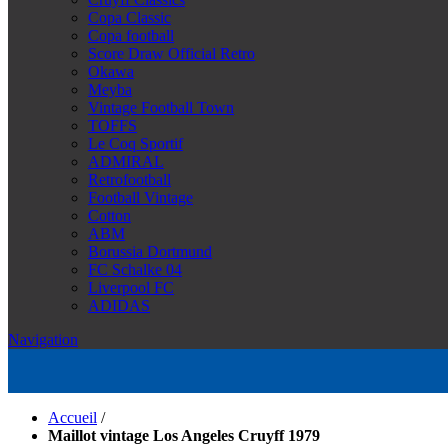
Copa Classic
Copa football
Score Draw Official Retro
Okawa
Meyba
Vintage Football Town
TOFFS
Le Coq Sportif
ADMIRAL
Retrofootball
Football Vintage
Cotton
ABM
Borussia Dortmund
FC Schalke 04
Liverpool FC
ADIDAS
Navigation
Accueil
/
Maillot vintage Los Angeles Cruyff 1979