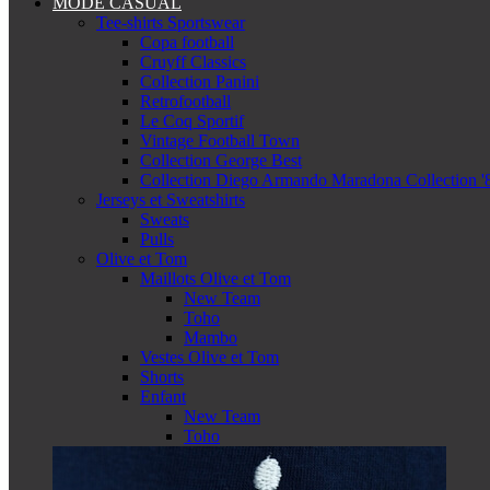
MODE CASUAL
Tee-shirts Sportswear
Copa football
Cruyff Classics
Collection Panini
Retrofootball
Le Coq Sportif
Vintage Football Town
Collection George Best
Collection Diego Armando Maradona Collection '
Jerseys et Sweatshirts
Sweats
Pulls
Olive et Tom
Maillots Olive et Tom
New Team
Toho
Mambo
Vestes Olive et Tom
Shorts
Enfant
New Team
Toho