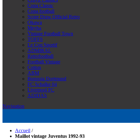
Copa Classic
Copa football
Score Draw Official Retro
Okawa
Meyba
Vintage Football Town
TOFFS
Le Coq Sportif
ADMIRAL
Retrofootball
Football Vintage
Cotton
ABM
Borussia Dortmund
FC Schalke 04
Liverpool FC
ADIDAS
Navigation
Accueil
/
Maillot vintage Juventus 1992-93