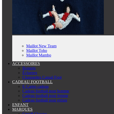
Maillot New Team
Maillot Toho
Maillot Mambo
ACCESSOIRES
Bonnets
Écharpes
Chaussettes Casual Foot
CADEAU FOOTBALL
E-Cartes cadeau
Cadeau football pour homme
Cadeau football pour femme
Cadeau football pour enfant
ENFANT
MARQUES
Cruyff Classics