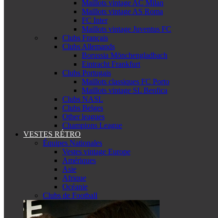
Maillots vintage AC Milan
Maillots vintage AS Roma
FC Inter
Maillots vintage Juventus FC
Clubs Français
Clubs Allemands
Borussia Mönchengladbach
Eintracht Frankfurt
Clubs Portugais
Maillots classiques FC Porto
Maillots vintage SL Benfica
Clubs NASL
Clubs Belges
Other leagues
Champions League
VESTES RÉTRO
Équipes Nationales
Vestes vintage Europe
Amériques
Asie
Afrique
Océanie
Clubs de Football