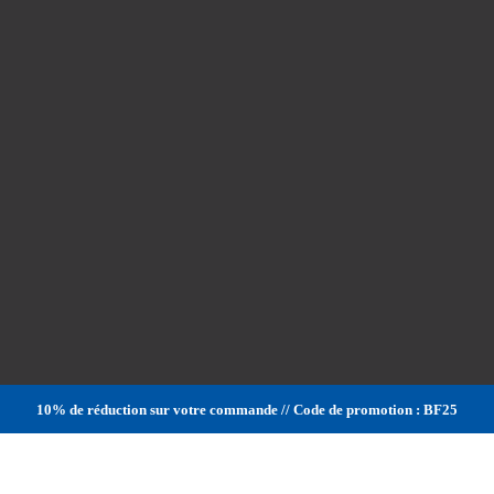
10% de réduction sur votre commande // Code de promotion : BF25