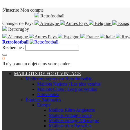
S'inscrire
Mon compte
Retrofootball
Changer de Pays
Alemagne
Autres Pays
Belgique
Espag
Retrorugby
Allemagne
Autres Pays
Espagne
France
Italie
Roy
Retrofootball
Recherche :
0
Il n'y a aucun objet dans votre panier.
MAILLOTS DE FOOT VINTAGE
Meilleures ventes sur Retrofooball®
Maillots Nations : Les plus vendus
Maillots Clubs : Les plus vendus
Nouveautés
Équipes Nationales
Europe
Maillots Rétro Angleterre
Maillots vintage France
Maillots vintage Allemagne
Maillots rétro Pays-Bas