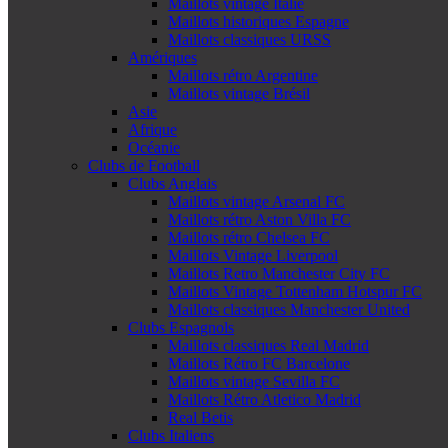
Maillots vintage Italie
Maillots historiques Espagne
Maillots classiques URSS
Amériques
Maillots rétro Argentine
Maillots vintage Brésil
Asie
Afrique
Océanie
Clubs de Football
Clubs Anglais
Maillots vintage Arsenal FC
Maillots rétro Aston Villa FC
Maillots rétro Chelsea FC
Maillots Vintage Liverpool
Maillots Retro Manchester City FC
Maillots Vintage Tottenham Hotspur FC
Maillots classiques Manchester United
Clubs Espagnols
Maillots classiques Real Madrid
Maillots Rétro FC Barcelone
Maillots vintage Sevilla FC
Maillots Rétro Atletico Madrid
Real Betis
Clubs Italiens