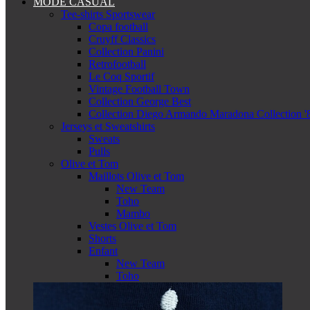
MODE CASUAL
Tee-shirts Sportswear
Copa football
Cruyff Classics
Collection Panini
Retrofootball
Le Coq Sportif
Vintage Football Town
Collection George Best
Collection Diego Armando Maradona Collection '
Jerseys et Sweatshirts
Sweats
Pulls
Olive et Tom
Maillots Olive et Tom
New Team
Toho
Mambo
Vestes Olive et Tom
Shorts
Enfant
New Team
Toho