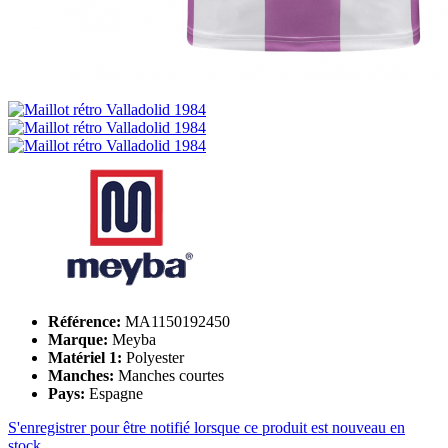
Référence:
MA1150192450
Marque:
Meyba
Matériel 1:
Polyester
Manches:
Manches courtes
Pays:
Espagne
S'enregistrer pour être notifié lorsque ce produit est nouveau en
stock