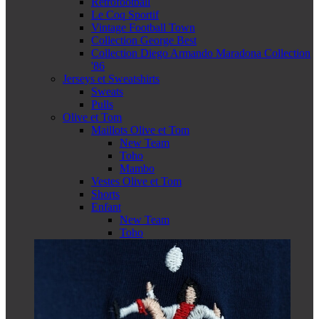
Retrofootball
Le Coq Sportif
Vintage Football Town
Collection George Best
Collection Diego Armando Maradona Collection
'86
Jerseys et Sweatshirts
Sweats
Pulls
Olive et Tom
Maillots Olive et Tom
New Team
Toho
Mambo
Vestes Olive et Tom
Shorts
Enfant
New Team
Toho