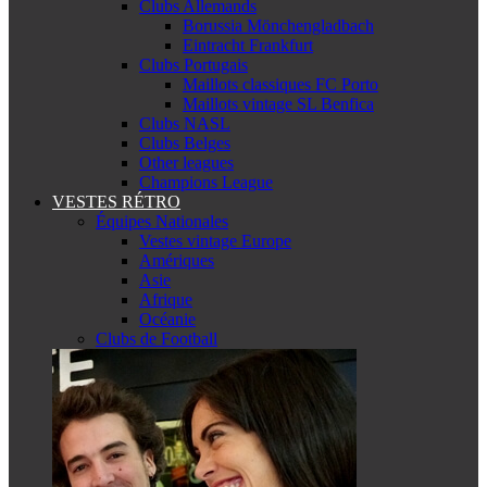
Clubs Allemands
Borussia Mönchengladbach
Eintracht Frankfurt
Clubs Portugais
Maillots classiques FC Porto
Maillots vintage SL Benfica
Clubs NASL
Clubs Belges
Other leagues
Champions League
VESTES RÉTRO
Équipes Nationales
Vestes vintage Europe
Amériques
Asie
Afrique
Océanie
Clubs de Football