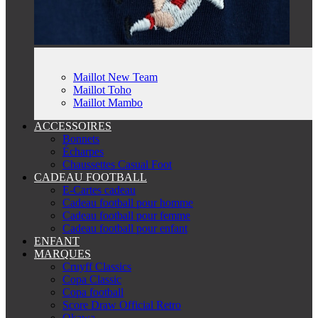
Maillot New Team
Maillot Toho
Maillot Mambo
ACCESSOIRES
Bonnets
Écharpes
Chaussettes Casual Foot
CADEAU FOOTBALL
E-Cartes cadeau
Cadeau football pour homme
Cadeau football pour femme
Cadeau football pour enfant
ENFANT
MARQUES
Cruyff Classics
Copa Classic
Copa football
Score Draw Official Retro
Okawa