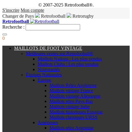
© 2007-2025 Retrofootball®.
S'inscrire
Mon compte
Changer de Pays
Retrofootball
Retrorugby
Retrofootball
Recherche :
0
MAILLOTS DE FOOT VINTAGE
Meilleures ventes sur Retrofooball®
Maillots Nations : Les plus vendus
Maillots Clubs : Les plus vendus
Nouveautés
Équipes Nationales
Europe
Maillots Rétro Angleterre
Maillots vintage France
Maillots vintage Allemagne
Maillots rétro Pays-Bas
Maillots vintage Italie
Maillots historiques Espagne
Maillots classiques URSS
Amériques
Maillots rétro Argentine