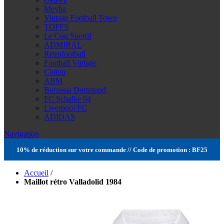
Meyba
Vintage Football Town
TOFFS
Le Coq Sportif
ADMIRAL
Retrofootball
Football Vintage
Cotton
ABM
Borussia Dortmund
FC Schalke 04
Liverpool FC
ADIDAS
Navigation
10% de réduction sur votre commande // Code de promotion : BF25
Accueil
/
Maillot rétro Valladolid 1984