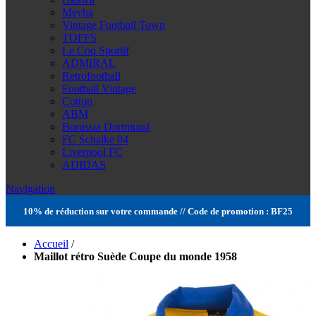
Meyba
Vintage Football Town
TOFFS
Le Coq Sportif
ADMIRAL
Retrofootball
Football Vintage
Cotton
ABM
Borussia Dortmund
FC Schalke 04
Liverpool FC
ADIDAS
Navigation
10% de réduction sur votre commande // Code de promotion : BF25
Accueil
/
Maillot rétro Suède Coupe du monde 1958