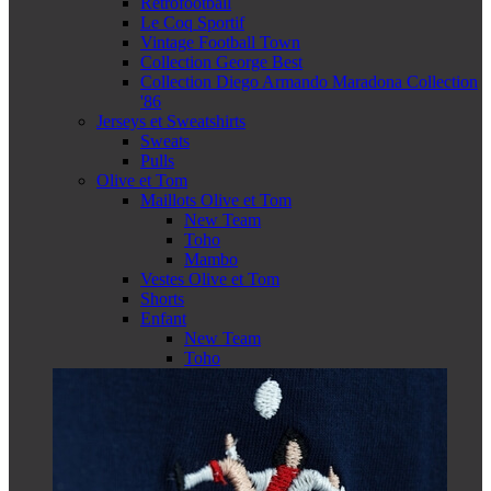
Retrofootball
Le Coq Sportif
Vintage Football Town
Collection George Best
Collection Diego Armando Maradona Collection
'86
Jerseys et Sweatshirts
Sweats
Pulls
Olive et Tom
Maillots Olive et Tom
New Team
Toho
Mambo
Vestes Olive et Tom
Shorts
Enfant
New Team
Toho