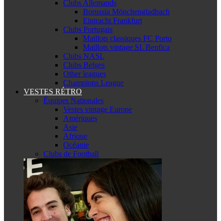
Clubs Allemands
Borussia Mönchengladbach
Eintracht Frankfurt
Clubs Portugais
Maillots classiques FC Porto
Maillots vintage SL Benfica
Clubs NASL
Clubs Belges
Other leagues
Champions League
VESTES RÉTRO
Équipes Nationales
Vestes vintage Europe
Amériques
Asie
Afrique
Océanie
Clubs de Football