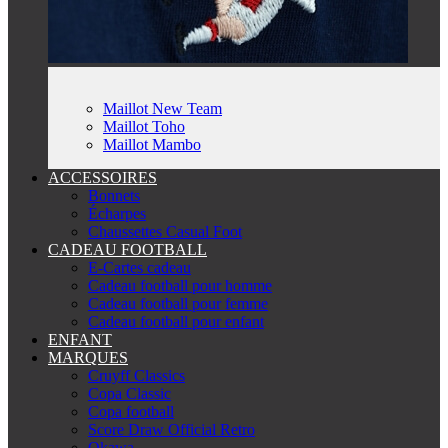
Maillot New Team
Maillot Toho
Maillot Mambo
ACCESSOIRES
Bonnets
Écharpes
Chaussettes Casual Foot
CADEAU FOOTBALL
E-Cartes cadeau
Cadeau football pour homme
Cadeau football pour femme
Cadeau football pour enfant
ENFANT
MARQUES
Cruyff Classics
Copa Classic
Copa football
Score Draw Official Retro
Okawa