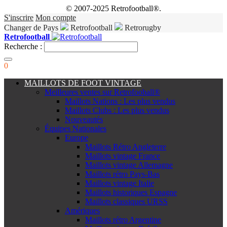
© 2007-2025 Retrofootball®.
S'inscrire
Mon compte
Changer de Pays
Retrofootball
Retrorugby
Retrofootball
Recherche :
0
MAILLOTS DE FOOT VINTAGE
Meilleures ventes sur Retrofooball®
Maillots Nations : Les plus vendus
Maillots Clubs : Les plus vendus
Nouveautés
Équipes Nationales
Europe
Maillots Rétro Angleterre
Maillots vintage France
Maillots vintage Allemagne
Maillots rétro Pays-Bas
Maillots vintage Italie
Maillots historiques Espagne
Maillots classiques URSS
Amériques
Maillots rétro Argentine