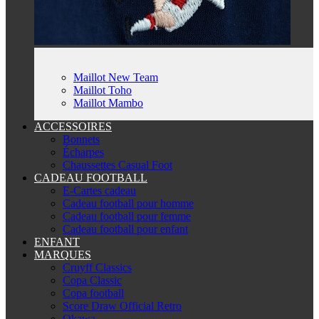
Maillot New Team
Maillot Toho
Maillot Mambo
ACCESSOIRES
Bonnets
Écharpes
Chaussettes Casual Foot
CADEAU FOOTBALL
E-Cartes cadeau
Cadeau football pour homme
Cadeau football pour femme
Cadeau football pour enfant
ENFANT
MARQUES
Cruyff Classics
Copa Classic
Copa football
Score Draw Official Retro
Okawa