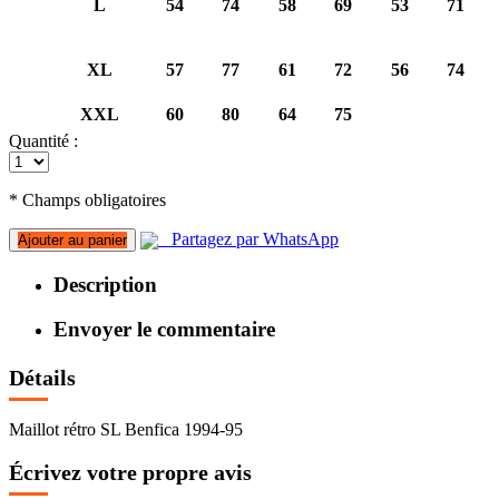
L
54
74
58
69
53
71
XL
57
77
61
72
56
74
XXL
60
80
64
75
Quantité :
* Champs obligatoires
Partagez par WhatsApp
Ajouter au panier
Description
Envoyer le commentaire
Détails
Maillot rétro SL Benfica 1994-95
Écrivez votre propre avis