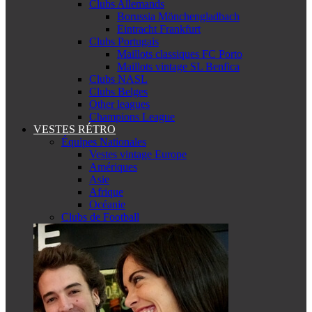
Clubs Allemands
Borussia Mönchengladbach
Eintracht Frankfurt
Clubs Portugais
Maillots classiques FC Porto
Maillots vintage SL Benfica
Clubs NASL
Clubs Belges
Other leagues
Champions League
VESTES RÉTRO
Équipes Nationales
Vestes vintage Europe
Amériques
Asie
Afrique
Océanie
Clubs de Football