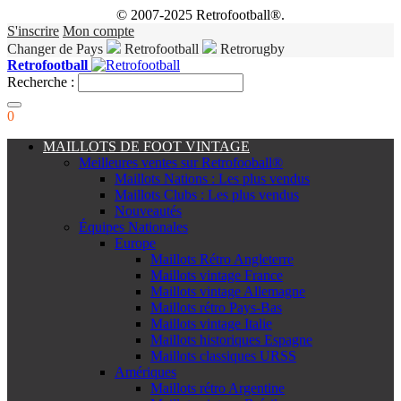
© 2007-2025 Retrofootball®.
S'inscrire
Mon compte
Changer de Pays
Retrofootball
Retrorugby
Retrofootball
Recherche :
0
MAILLOTS DE FOOT VINTAGE
Meilleures ventes sur Retrofooball®
Maillots Nations : Les plus vendus
Maillots Clubs : Les plus vendus
Nouveautés
Équipes Nationales
Europe
Maillots Rétro Angleterre
Maillots vintage France
Maillots vintage Allemagne
Maillots rétro Pays-Bas
Maillots vintage Italie
Maillots historiques Espagne
Maillots classiques URSS
Amériques
Maillots rétro Argentine