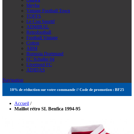
Meyba
Vintage Football Town
TOFFS
Le Coq Sportif
ADMIRAL
Retrofootball
Football Vintage
Cotton
ABM
Borussia Dortmund
FC Schalke 04
Liverpool FC
ADIDAS
Navigation
10% de réduction sur votre commande // Code de promotion : BF25
Accueil
/
Maillot rétro SL Benfica 1994-95