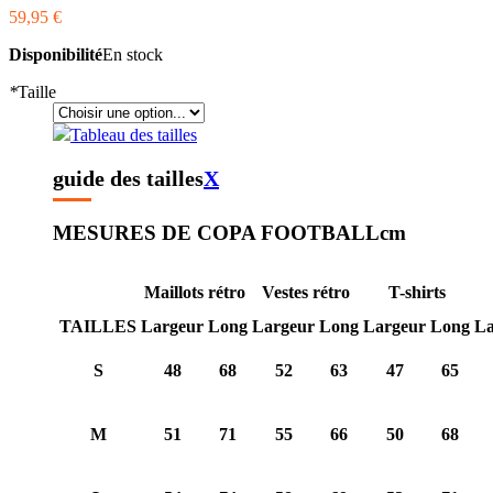
59,95 €
Disponibilité
En stock
*
Taille
Tableau des tailles
guide des tailles
X
MESURES DE COPA FOOTBALL
cm
Maillots rétro
Vestes rétro
T-shirts
TAILLES
Largeur
Long
Largeur
Long
Largeur
Long
La
S
48
68
52
63
47
65
M
51
71
55
66
50
68