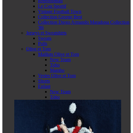
Retrofootball
Le Coq Sportif
Vintage Football Town
Collection George Best
Collection Diego Armando Maradona Collection
'86
Jerseys et Sweatshirts
Sweats
Pulls
Olive et Tom
Maillots Olive et Tom
New Team
Toho
Mambo
Vestes Olive et Tom
Shorts
Enfant
New Team
Toho