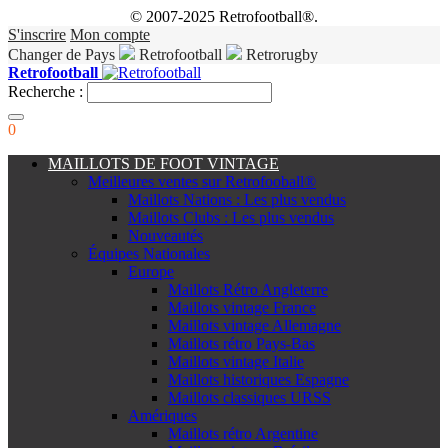
© 2007-2025 Retrofootball®.
S'inscrire
Mon compte
Changer de Pays
Retrofootball
Retrorugby
Retrofootball
Recherche :
0
MAILLOTS DE FOOT VINTAGE
Meilleures ventes sur Retrofooball®
Maillots Nations : Les plus vendus
Maillots Clubs : Les plus vendus
Nouveautés
Équipes Nationales
Europe
Maillots Rétro Angleterre
Maillots vintage France
Maillots vintage Allemagne
Maillots rétro Pays-Bas
Maillots vintage Italie
Maillots historiques Espagne
Maillots classiques URSS
Amériques
Maillots rétro Argentine