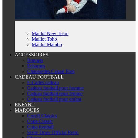
Maillot New Team
Maillot Toho
Maillot Mambo
ACCESSOIRES
Bonnets
Écharpes
Chaussettes Casual Foot
CADEAU FOOTBALL
E-Cartes cadeau
Cadeau football pour homme
Cadeau football pour femme
Cadeau football pour enfant
ENFANT
MARQUES
Cruyff Classics
Copa Classic
Copa football
Score Draw Official Retro
Okawa