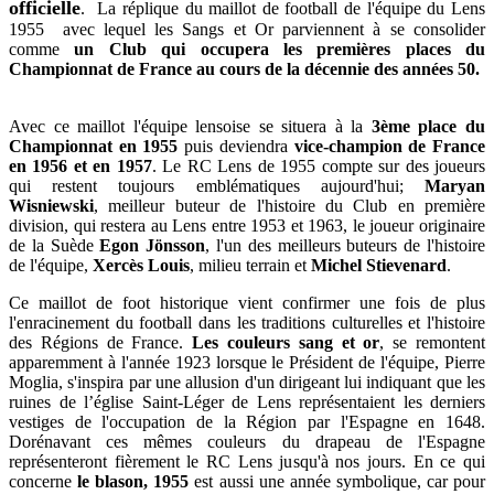
officielle
. La réplique du maillot de football de l'équipe du Lens
1955 avec lequel les Sangs et Or parviennent à se consolider
comme
un Club qui occupera les premières places du
Championnat de France au cours de la décennie des années 50.
Avec ce maillot l'équipe lensoise se situera à la
3ème place du
Championnat en 1955
puis deviendra
vice-champion de France
en 1956 et en 1957
. Le RC Lens de 1955 compte sur des joueurs
qui restent toujours emblématiques aujourd'hui;
Maryan
Wisniewski
, meilleur buteur de l'histoire du Club en première
division, qui restera au Lens entre 1953 et 1963, le joueur originaire
de la Suède
Egon Jönsson
, l'un des meilleurs buteurs de l'histoire
de l'équipe,
Xercès Louis
, milieu terrain et
Michel Stievenard
.
Ce maillot de foot historique vient confirmer une fois de plus
l'enracinement du football dans les traditions culturelles et l'histoire
des Régions de France.
Les couleurs sang et or
, se remontent
apparemment à l'année 1923 lorsque le Président de l'équipe, Pierre
Moglia, s'inspira par une allusion d'un dirigeant lui indiquant que les
ruines de l’église Saint-Léger de Lens représentaient les derniers
vestiges de l'occupation de la Région par l'Espagne en 1648.
Dorénavant ces mêmes couleurs du drapeau de l'Espagne
représenteront fièrement le RC Lens jusqu'à nos jours. En ce qui
concerne
le blason, 1955
est aussi une année symbolique, car pour