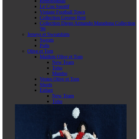
Retrofootball
Le Coq Sportif
Vintage Football Town
Collection George Best
Collection Diego Armando Maradona Collection
'86
Jerseys et Sweatshirts
Sweats
Pulls
Olive et Tom
Maillots Olive et Tom
New Team
Toho
Mambo
Vestes Olive et Tom
Shorts
Enfant
New Team
Toho