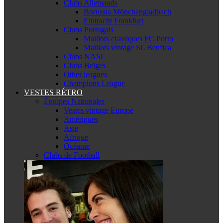
Clubs Allemands
Borussia Mönchengladbach
Eintracht Frankfurt
Clubs Portugais
Maillots classiques FC Porto
Maillots vintage SL Benfica
Clubs NASL
Clubs Belges
Other leagues
Champions League
VESTES RÉTRO
Équipes Nationales
Vestes vintage Europe
Amériques
Asie
Afrique
Océanie
Clubs de Football