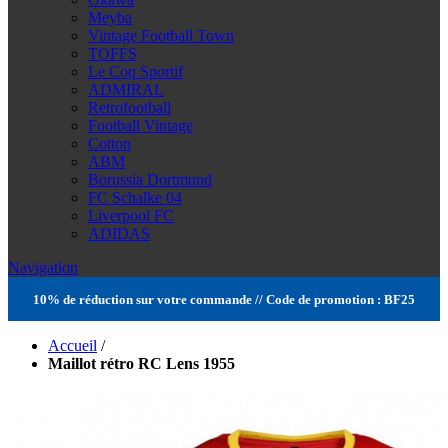
Meyba
Vintage Football Town
TOFFS
Le Coq Sportif
ADMIRAL
Retrofootball
Football Vintage
Cotton
ABM
Borussia Dortmund
FC Schalke 04
Liverpool FC
ADIDAS
Navigation
10% de réduction sur votre commande // Code de promotion : BF25
Accueil
/
Maillot rétro RC Lens 1955