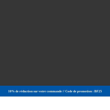
10% de réduction sur votre commande // Code de promotion : BF25