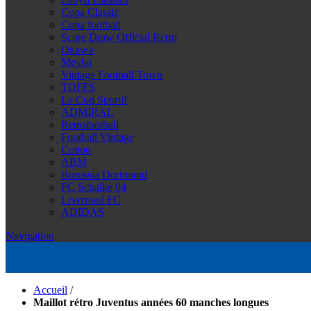
Copa Classic
Copa football
Score Draw Official Retro
Okawa
Meyba
Vintage Football Town
TOFFS
Le Coq Sportif
ADMIRAL
Retrofootball
Football Vintage
Cotton
ABM
Borussia Dortmund
FC Schalke 04
Liverpool FC
ADIDAS
Navigation
Accueil
/
Maillot rétro Juventus années 60 manches longues