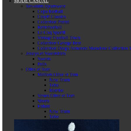
MODE CASUAL
Tee-shirts Sportswear
Copa football
Cruyff Classics
Collection Panini
Retrofootball
Le Coq Sportif
Vintage Football Town
Collection George Best
Collection Diego Armando Maradona Collection '
Jerseys et Sweatshirts
Sweats
Pulls
Olive et Tom
Maillots Olive et Tom
New Team
Toho
Mambo
Vestes Olive et Tom
Shorts
Enfant
New Team
Toho