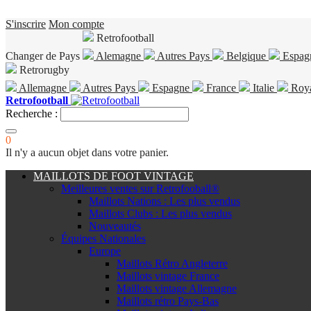
S'inscrire
Mon compte
Retrofootball
Changer de Pays
Alemagne
Autres Pays
Belgique
Espag
Retrorugby
Allemagne
Autres Pays
Espagne
France
Italie
Roy
Retrofootball
Recherche :
0
Il n'y a aucun objet dans votre panier.
MAILLOTS DE FOOT VINTAGE
Meilleures ventes sur Retrofooball®
Maillots Nations : Les plus vendus
Maillots Clubs : Les plus vendus
Nouveautés
Équipes Nationales
Europe
Maillots Rétro Angleterre
Maillots vintage France
Maillots vintage Allemagne
Maillots rétro Pays-Bas