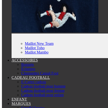
Maillot New Team
Maillot Toho
Maillot Mambo
ACCESSOIRES
Bonnets
Écharpes
Chaussettes Casual Foot
CADEAU FOOTBALL
E-Cartes cadeau
Cadeau football pour homme
Cadeau football pour femme
Cadeau football pour enfant
ENFANT
MARQUES
Cruyff Classics