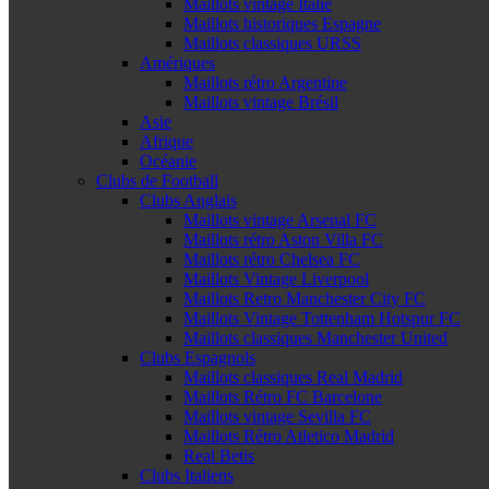
Maillots vintage Italie
Maillots historiques Espagne
Maillots classiques URSS
Amériques
Maillots rétro Argentine
Maillots vintage Brésil
Asie
Afrique
Océanie
Clubs de Football
Clubs Anglais
Maillots vintage Arsenal FC
Maillots rétro Aston Villa FC
Maillots rétro Chelsea FC
Maillots Vintage Liverpool
Maillots Retro Manchester City FC
Maillots Vintage Tottenham Hotspur FC
Maillots classiques Manchester United
Clubs Espagnols
Maillots classiques Real Madrid
Maillots Rétro FC Barcelone
Maillots vintage Sevilla FC
Maillots Rétro Atletico Madrid
Real Betis
Clubs Italiens