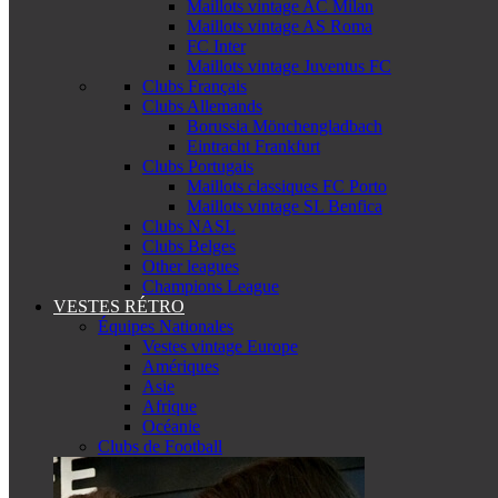
Maillots vintage AC Milan
Maillots vintage AS Roma
FC Inter
Maillots vintage Juventus FC
Clubs Français
Clubs Allemands
Borussia Mönchengladbach
Eintracht Frankfurt
Clubs Portugais
Maillots classiques FC Porto
Maillots vintage SL Benfica
Clubs NASL
Clubs Belges
Other leagues
Champions League
VESTES RÉTRO
Équipes Nationales
Vestes vintage Europe
Amériques
Asie
Afrique
Océanie
Clubs de Football