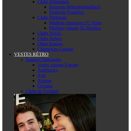
Clubs Allemands
Borussia Mönchengladbach
Eintracht Frankfurt
Clubs Portugais
Maillots classiques FC Porto
Maillots vintage SL Benfica
Clubs NASL
Clubs Belges
Other leagues
Champions League
VESTES RÉTRO
Équipes Nationales
Vestes vintage Europe
Amériques
Asie
Afrique
Océanie
Clubs de Football