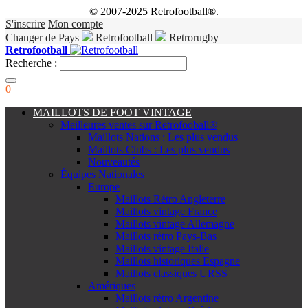
© 2007-2025 Retrofootball®.
S'inscrire
Mon compte
Changer de Pays
Retrofootball
Retrorugby
Retrofootball
Recherche :
0
MAILLOTS DE FOOT VINTAGE
Meilleures ventes sur Retrofooball®
Maillots Nations : Les plus vendus
Maillots Clubs : Les plus vendus
Nouveautés
Équipes Nationales
Europe
Maillots Rétro Angleterre
Maillots vintage France
Maillots vintage Allemagne
Maillots rétro Pays-Bas
Maillots vintage Italie
Maillots historiques Espagne
Maillots classiques URSS
Amériques
Maillots rétro Argentine