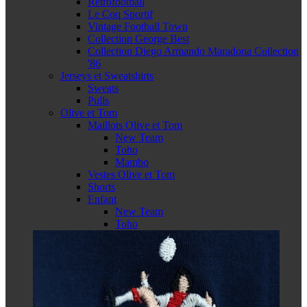
Retrofootball
Le Coq Sportif
Vintage Football Town
Collection George Best
Collection Diego Armando Maradona Collection
'86
Jerseys et Sweatshirts
Sweats
Pulls
Olive et Tom
Maillots Olive et Tom
New Team
Toho
Mambo
Vestes Olive et Tom
Shorts
Enfant
New Team
Toho