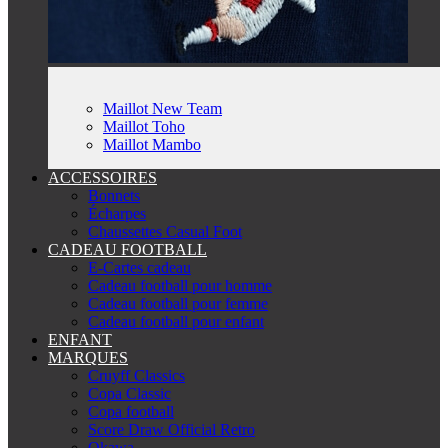
Maillot New Team
Maillot Toho
Maillot Mambo
ACCESSOIRES
Bonnets
Écharpes
Chaussettes Casual Foot
CADEAU FOOTBALL
E-Cartes cadeau
Cadeau football pour homme
Cadeau football pour femme
Cadeau football pour enfant
ENFANT
MARQUES
Cruyff Classics
Copa Classic
Copa football
Score Draw Official Retro
Okawa