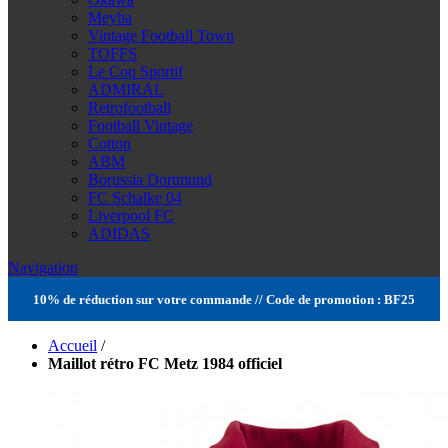
Meyba
Vintage Football Town
TOFFS
Le Coq Sportif
ADMIRAL
Retrofootball
Football Vintage
Cotton
ABM
Borussia Dortmund
FC Schalke 04
Liverpool FC
ADIDAS
Navigation
10% de réduction sur votre commande // Code de promotion : BF25
Accueil
/
Maillot rétro FC Metz 1984 officiel