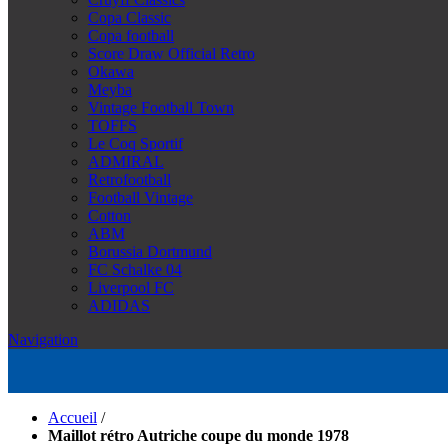
Copa Classic
Copa football
Score Draw Official Retro
Okawa
Meyba
Vintage Football Town
TOFFS
Le Coq Sportif
ADMIRAL
Retrofootball
Football Vintage
Cotton
ABM
Borussia Dortmund
FC Schalke 04
Liverpool FC
ADIDAS
Navigation
Accueil
/
Maillot rétro Autriche coupe du monde 1978