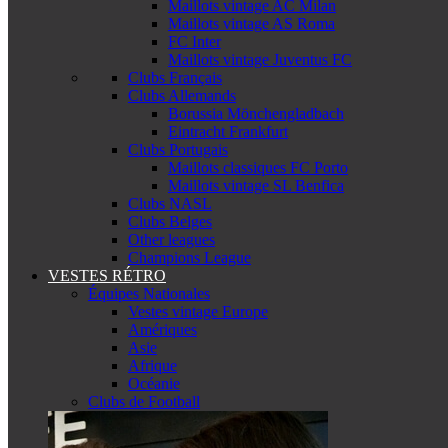
Maillots vintage AC Milan
Maillots vintage AS Roma
FC Inter
Maillots vintage Juventus FC
Clubs Français
Clubs Allemands
Borussia Mönchengladbach
Eintracht Frankfurt
Clubs Portugais
Maillots classiques FC Porto
Maillots vintage SL Benfica
Clubs NASL
Clubs Belges
Other leagues
Champions League
VESTES RÉTRO
Équipes Nationales
Vestes vintage Europe
Amériques
Asie
Afrique
Océanie
Clubs de Football