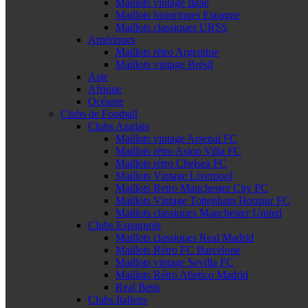
Maillots vintage Italie
Maillots historiques Espagne
Maillots classiques URSS
Amériques
Maillots rétro Argentine
Maillots vintage Brésil
Asie
Afrique
Océanie
Clubs de Football
Clubs Anglais
Maillots vintage Arsenal FC
Maillots rétro Aston Villa FC
Maillots rétro Chelsea FC
Maillots Vintage Liverpool
Maillots Retro Manchester City FC
Maillots Vintage Tottenham Hotspur FC
Maillots classiques Manchester United
Clubs Espagnols
Maillots classiques Real Madrid
Maillots Rétro FC Barcelone
Maillots vintage Sevilla FC
Maillots Rétro Atletico Madrid
Real Betis
Clubs Italiens