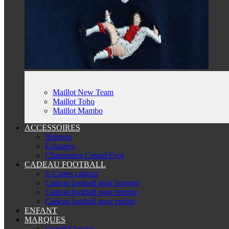
Maillot New Team
Maillot Toho
Maillot Mambo
ACCESSOIRES
Bonnets
Écharpes
Chaussettes Casual Foot
CADEAU FOOTBALL
E-Cartes cadeau
Cadeau football pour homme
Cadeau football pour femme
Cadeau football pour enfant
ENFANT
MARQUES
Cruyff Classics