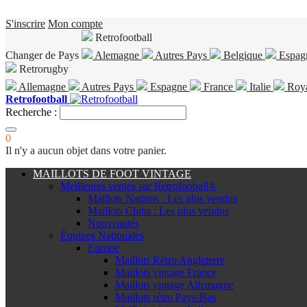
S'inscrire
Mon compte
Retrofootball
Changer de Pays
Alemagne
Autres Pays
Belgique
Espag
Retrorugby
Allemagne
Autres Pays
Espagne
France
Italie
Roy
Retrofootball
Recherche :
0
Il n'y a aucun objet dans votre panier.
MAILLOTS DE FOOT VINTAGE
Meilleures ventes sur Retrofooball®
Maillots Nations : Les plus vendus
Maillots Clubs : Les plus vendus
Nouveautés
Équipes Nationales
Europe
Maillots Rétro Angleterre
Maillots vintage France
Maillots vintage Allemagne
Maillots rétro Pays-Bas