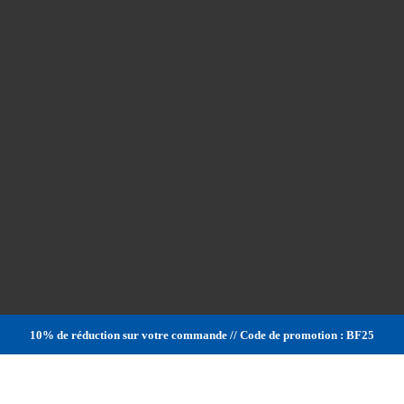
10% de réduction sur votre commande // Code de promotion : BF25