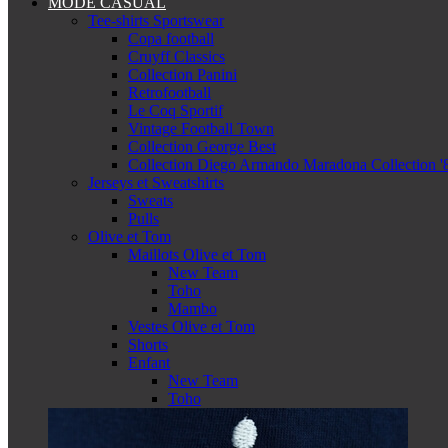
MODE CASUAL
Tee-shirts Sportswear
Copa football
Cruyff Classics
Collection Panini
Retrofootball
Le Coq Sportif
Vintage Football Town
Collection George Best
Collection Diego Armando Maradona Collection '
Jerseys et Sweatshirts
Sweats
Pulls
Olive et Tom
Maillots Olive et Tom
New Team
Toho
Mambo
Vestes Olive et Tom
Shorts
Enfant
New Team
Toho