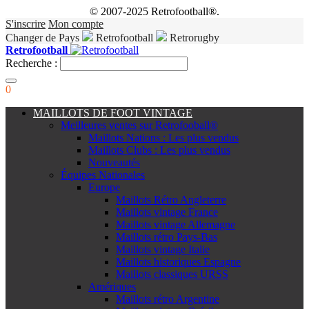
© 2007-2025 Retrofootball®.
S'inscrire
Mon compte
Changer de Pays
Retrofootball
Retrorugby
Retrofootball
Recherche :
0
MAILLOTS DE FOOT VINTAGE
Meilleures ventes sur Retrofooball®
Maillots Nations : Les plus vendus
Maillots Clubs : Les plus vendus
Nouveautés
Équipes Nationales
Europe
Maillots Rétro Angleterre
Maillots vintage France
Maillots vintage Allemagne
Maillots rétro Pays-Bas
Maillots vintage Italie
Maillots historiques Espagne
Maillots classiques URSS
Amériques
Maillots rétro Argentine