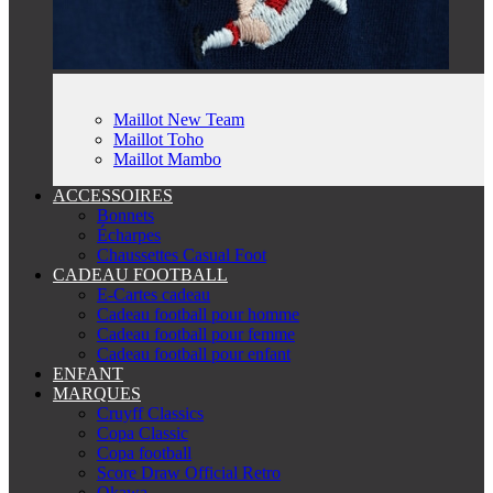
Maillot New Team
Maillot Toho
Maillot Mambo
ACCESSOIRES
Bonnets
Écharpes
Chaussettes Casual Foot
CADEAU FOOTBALL
E-Cartes cadeau
Cadeau football pour homme
Cadeau football pour femme
Cadeau football pour enfant
ENFANT
MARQUES
Cruyff Classics
Copa Classic
Copa football
Score Draw Official Retro
Okawa