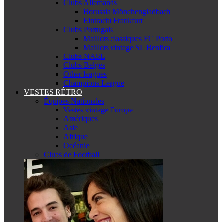
Clubs Allemands
Borussia Mönchengladbach
Eintracht Frankfurt
Clubs Portugais
Maillots classiques FC Porto
Maillots vintage SL Benfica
Clubs NASL
Clubs Belges
Other leagues
Champions League
VESTES RÉTRO
Équipes Nationales
Vestes vintage Europe
Amériques
Asie
Afrique
Océanie
Clubs de Football