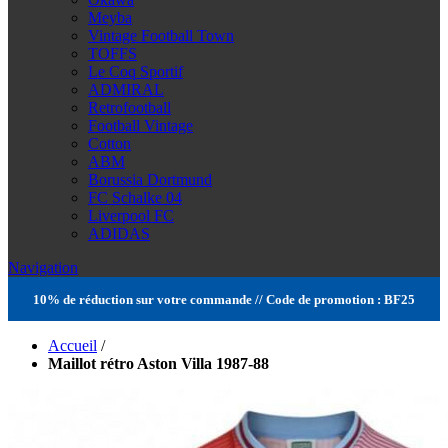
Meyba
Vintage Football Town
TOFFS
Le Coq Sportif
ADMIRAL
Retrofootball
Football Vintage
Cotton
ABM
Borussia Dortmund
FC Schalke 04
Liverpool FC
ADIDAS
Navigation
10% de réduction sur votre commande // Code de promotion : BF25
Accueil
/
Maillot rétro Aston Villa 1987-88