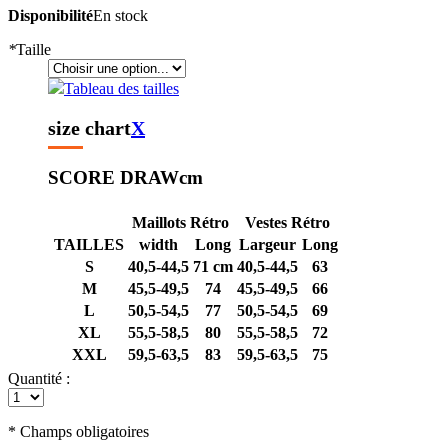
Disponibilité
En stock
*
Taille
Tableau des tailles
size chart
X
SCORE DRAW
cm
Maillots Rétro
Vestes Rétro
TAILLES
width
Long
Largeur
Long
S
40,5-44,5
71 cm
40,5-44,5
63
M
45,5-49,5
74
45,5-49,5
66
L
50,5-54,5
77
50,5-54,5
69
XL
55,5-58,5
80
55,5-58,5
72
XXL
59,5-63,5
83
59,5-63,5
75
Quantité :
* Champs obligatoires