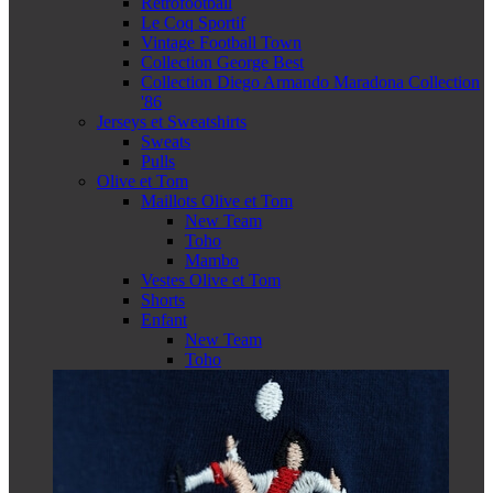
Retrofootball
Le Coq Sportif
Vintage Football Town
Collection George Best
Collection Diego Armando Maradona Collection
'86
Jerseys et Sweatshirts
Sweats
Pulls
Olive et Tom
Maillots Olive et Tom
New Team
Toho
Mambo
Vestes Olive et Tom
Shorts
Enfant
New Team
Toho