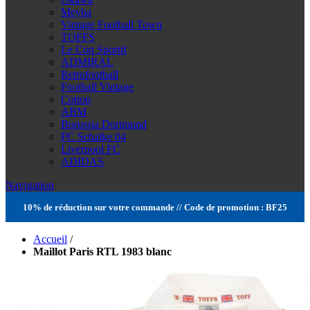
Meyba
Vintage Football Town
TOFFS
Le Coq Sportif
ADMIRAL
Retrofootball
Football Vintage
Cotton
ABM
Borussia Dortmund
FC Schalke 04
Liverpool FC
ADIDAS
Navigation
10% de réduction sur votre commande // Code de promotion : BF25
Accueil
/
Maillot Paris RTL 1983 blanc