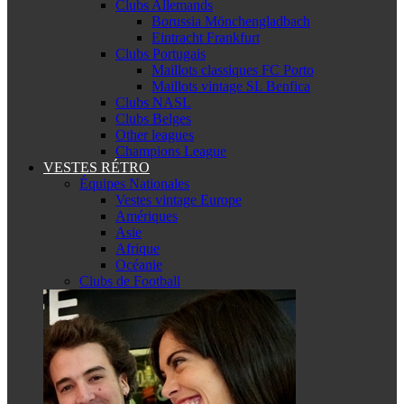
Clubs Allemands
Borussia Mönchengladbach
Eintracht Frankfurt
Clubs Portugais
Maillots classiques FC Porto
Maillots vintage SL Benfica
Clubs NASL
Clubs Belges
Other leagues
Champions League
VESTES RÉTRO
Équipes Nationales
Vestes vintage Europe
Amériques
Asie
Afrique
Océanie
Clubs de Football