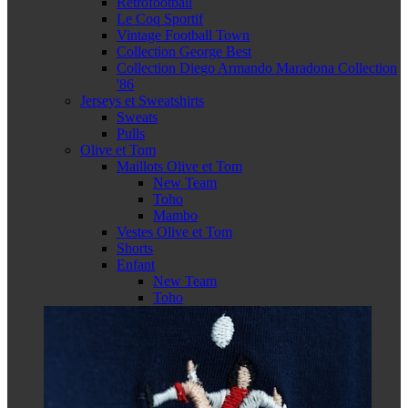
Retrofootball
Le Coq Sportif
Vintage Football Town
Collection George Best
Collection Diego Armando Maradona Collection
'86
Jerseys et Sweatshirts
Sweats
Pulls
Olive et Tom
Maillots Olive et Tom
New Team
Toho
Mambo
Vestes Olive et Tom
Shorts
Enfant
New Team
Toho