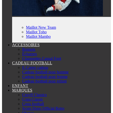
Maillot New Team
Maillot Toho
Maillot Mambo
ACCESSOIRES
Bonnets
Écharpes
Chaussettes Casual Foot
CADEAU FOOTBALL
E-Cartes cadeau
Cadeau football pour homme
Cadeau football pour femme
Cadeau football pour enfant
ENFANT
MARQUES
Cruyff Classics
Copa Classic
Copa football
Score Draw Official Retro
Okawa