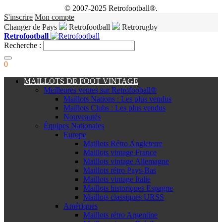
© 2007-2025 Retrofootball®.
S'inscrire
Mon compte
Changer de Pays
Retrofootball
Retrorugby
Retrofootball
Recherche :
0
MAILLOTS DE FOOT VINTAGE
Meilleures ventes sur Retrofooball®
Maillots Nations : Les plus vendus
Maillots Clubs : Les plus vendus
Nouveautés
Équipes Nationales
Europe
Maillots Rétro Angleterre
Maillots vintage France
Maillots vintage Allemagne
Maillots rétro Pays-Bas
Maillots vintage Italie
Maillots historiques Espagne
Maillots classiques URSS
Amériques
Maillots rétro Argentine