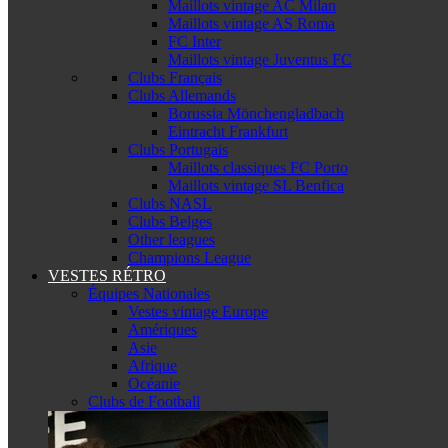
Maillots vintage AC Milan
Maillots vintage AS Roma
FC Inter
Maillots vintage Juventus FC
Clubs Français
Clubs Allemands
Borussia Mönchengladbach
Eintracht Frankfurt
Clubs Portugais
Maillots classiques FC Porto
Maillots vintage SL Benfica
Clubs NASL
Clubs Belges
Other leagues
Champions League
VESTES RÉTRO
Équipes Nationales
Vestes vintage Europe
Amériques
Asie
Afrique
Océanie
Clubs de Football