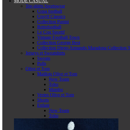
MODE CASUAL
Tee-shirts Sportswear
Copa football
Cruyff Classics
Collection Panini
Retrofootball
Le Coq Sportif
Vintage Football Town
Collection George Best
Collection Diego Armando Maradona Collection '
Jerseys et Sweatshirts
Sweats
Pulls
Olive et Tom
Maillots Olive et Tom
New Team
Toho
Mambo
Vestes Olive et Tom
Shorts
Enfant
New Team
Toho