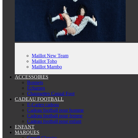
Maillot New Team
Maillot Toho
Maillot Mambo
ACCESSOIRES
Bonnets
Écharpes
Chaussettes Casual Foot
CADEAU FOOTBALL
E-Cartes cadeau
Cadeau football pour homme
Cadeau football pour femme
Cadeau football pour enfant
ENFANT
MARQUES
Cruyff Classics