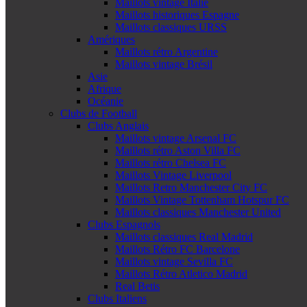
Maillots vintage Italie
Maillots historiques Espagne
Maillots classiques URSS
Amériques
Maillots rétro Argentine
Maillots vintage Brésil
Asie
Afrique
Océanie
Clubs de Football
Clubs Anglais
Maillots vintage Arsenal FC
Maillots rétro Aston Villa FC
Maillots rétro Chelsea FC
Maillots Vintage Liverpool
Maillots Retro Manchester City FC
Maillots Vintage Tottenham Hotspur FC
Maillots classiques Manchester United
Clubs Espagnols
Maillots classiques Real Madrid
Maillots Rétro FC Barcelone
Maillots vintage Sevilla FC
Maillots Rétro Atletico Madrid
Real Betis
Clubs Italiens