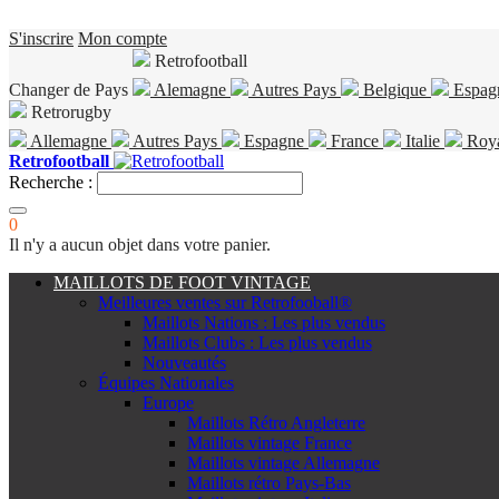
S'inscrire
Mon compte
Retrofootball
Changer de Pays
Alemagne
Autres Pays
Belgique
Espag
Retrorugby
Allemagne
Autres Pays
Espagne
France
Italie
Roy
Retrofootball
Recherche :
0
Il n'y a aucun objet dans votre panier.
MAILLOTS DE FOOT VINTAGE
Meilleures ventes sur Retrofooball®
Maillots Nations : Les plus vendus
Maillots Clubs : Les plus vendus
Nouveautés
Équipes Nationales
Europe
Maillots Rétro Angleterre
Maillots vintage France
Maillots vintage Allemagne
Maillots rétro Pays-Bas