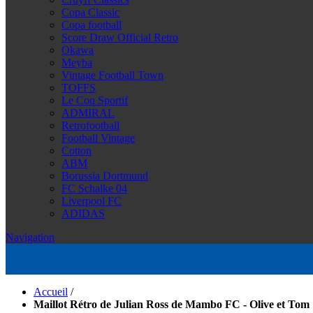
Copa Classic
Copa football
Score Draw Official Retro
Okawa
Meyba
Vintage Football Town
TOFFS
Le Coq Sportif
ADMIRAL
Retrofootball
Football Vintage
Cotton
ABM
Borussia Dortmund
FC Schalke 04
Liverpool FC
ADIDAS
Navigation
Accueil
/
Maillot Rétro de Julian Ross de Mambo FC - Olive et Tom