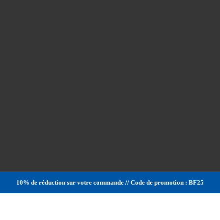
10% de réduction sur votre commande // Code de promotion : BF25