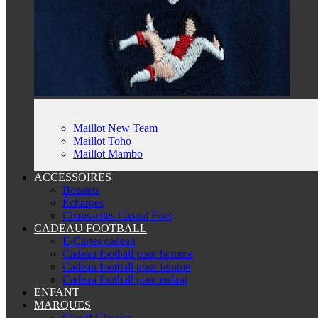
Maillot New Team
Maillot Toho
Maillot Mambo
ACCESSOIRES
Bonnets
Écharpes
Chaussettes Casual Foot
CADEAU FOOTBALL
E-Cartes cadeau
Cadeau football pour homme
Cadeau football pour femme
Cadeau football pour enfant
ENFANT
MARQUES
Cruyff Classics