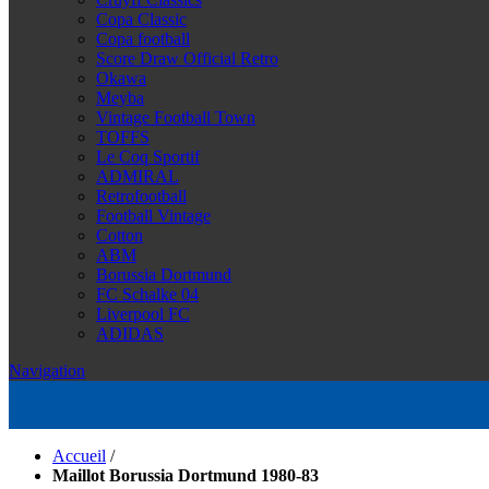
Copa Classic
Copa football
Score Draw Official Retro
Okawa
Meyba
Vintage Football Town
TOFFS
Le Coq Sportif
ADMIRAL
Retrofootball
Football Vintage
Cotton
ABM
Borussia Dortmund
FC Schalke 04
Liverpool FC
ADIDAS
Navigation
Accueil
/
Maillot Borussia Dortmund 1980-83