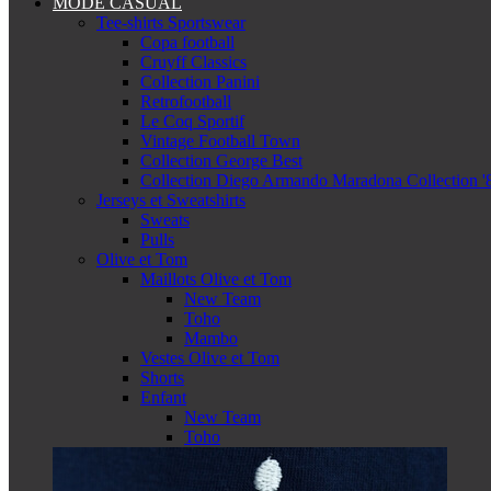
MODE CASUAL
Tee-shirts Sportswear
Copa football
Cruyff Classics
Collection Panini
Retrofootball
Le Coq Sportif
Vintage Football Town
Collection George Best
Collection Diego Armando Maradona Collection '
Jerseys et Sweatshirts
Sweats
Pulls
Olive et Tom
Maillots Olive et Tom
New Team
Toho
Mambo
Vestes Olive et Tom
Shorts
Enfant
New Team
Toho