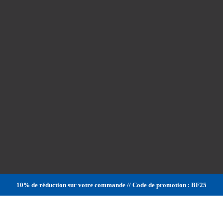
10% de réduction sur votre commande // Code de promotion : BF25