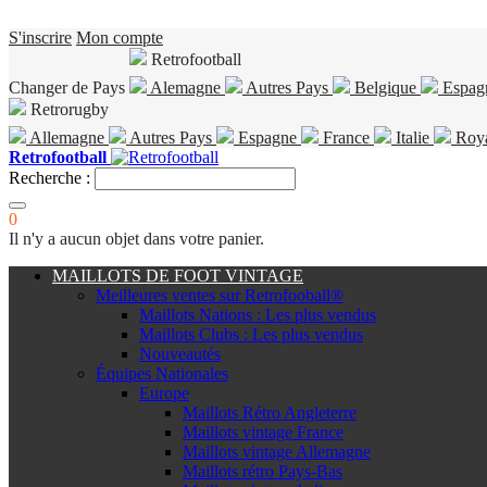
S'inscrire
Mon compte
Retrofootball
Changer de Pays
Alemagne
Autres Pays
Belgique
Espag
Retrorugby
Allemagne
Autres Pays
Espagne
France
Italie
Roy
Retrofootball
Recherche :
0
Il n'y a aucun objet dans votre panier.
MAILLOTS DE FOOT VINTAGE
Meilleures ventes sur Retrofooball®
Maillots Nations : Les plus vendus
Maillots Clubs : Les plus vendus
Nouveautés
Équipes Nationales
Europe
Maillots Rétro Angleterre
Maillots vintage France
Maillots vintage Allemagne
Maillots rétro Pays-Bas