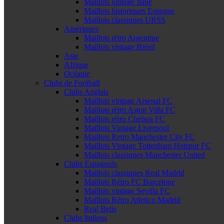
Maillots vintage Italie
Maillots historiques Espagne
Maillots classiques URSS
Amériques
Maillots rétro Argentine
Maillots vintage Brésil
Asie
Afrique
Océanie
Clubs de Football
Clubs Anglais
Maillots vintage Arsenal FC
Maillots rétro Aston Villa FC
Maillots rétro Chelsea FC
Maillots Vintage Liverpool
Maillots Retro Manchester City FC
Maillots Vintage Tottenham Hotspur FC
Maillots classiques Manchester United
Clubs Espagnols
Maillots classiques Real Madrid
Maillots Rétro FC Barcelone
Maillots vintage Sevilla FC
Maillots Rétro Atletico Madrid
Real Betis
Clubs Italiens