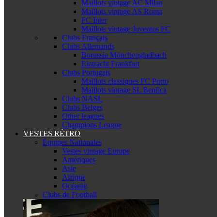
Maillots vintage AC Milan
Maillots vintage AS Roma
FC Inter
Maillots vintage Juventus FC
Clubs Français
Clubs Allemands
Borussia Mönchengladbach
Eintracht Frankfurt
Clubs Portugais
Maillots classiques FC Porto
Maillots vintage SL Benfica
Clubs NASL
Clubs Belges
Other leagues
Champions League
VESTES RÉTRO
Équipes Nationales
Vestes vintage Europe
Amériques
Asie
Afrique
Océanie
Clubs de Football