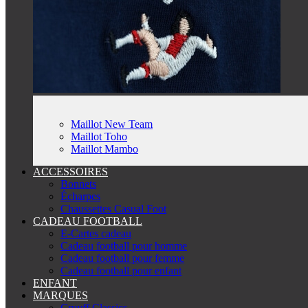
Maillot New Team
Maillot Toho
Maillot Mambo
ACCESSOIRES
Bonnets
Écharpes
Chaussettes Casual Foot
CADEAU FOOTBALL
E-Cartes cadeau
Cadeau football pour homme
Cadeau football pour femme
Cadeau football pour enfant
ENFANT
MARQUES
Cruyff Classics