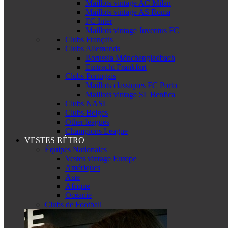
Maillots vintage AC Milan
Maillots vintage AS Roma
FC Inter
Maillots vintage Juventus FC
Clubs Français
Clubs Allemands
Borussia Mönchengladbach
Eintracht Frankfurt
Clubs Portugais
Maillots classiques FC Porto
Maillots vintage SL Benfica
Clubs NASL
Clubs Belges
Other leagues
Champions League
VESTES RÉTRO
Équipes Nationales
Vestes vintage Europe
Amériques
Asie
Afrique
Océanie
Clubs de Football