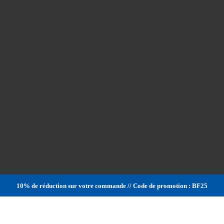
10% de réduction sur votre commande // Code de promotion : BF25