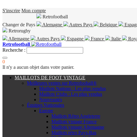
S'inscrire
Mon compte
Retrofootball
Changer de Pays
Alemagne
Autres Pays
Belgique
Espag
Retrorugby
Allemagne
Autres Pays
Espagne
France
Italie
Roy
Retrofootball
Recherche :
0
Il n'y a aucun objet dans votre panier.
MAILLOTS DE FOOT VINTAGE
Meilleures ventes sur Retrofooball®
Maillots Nations : Les plus vendus
Maillots Clubs : Les plus vendus
Nouveautés
Équipes Nationales
Europe
Maillots Rétro Angleterre
Maillots vintage France
Maillots vintage Allemagne
Maillots rétro Pays-Bas