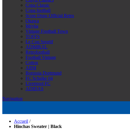
Copa Classic
Copa football
Score Draw Official Retro
Okawa
Meyba
Vintage Football Town
TOFFS
Le Coq Sportif
ADMIRAL
Retrofootball
Football Vintage
Cotton
ABM
Borussia Dortmund
FC Schalke 04
Liverpool FC
ADIDAS
Navigation
Accueil
/
Hinchas Sweater | Black