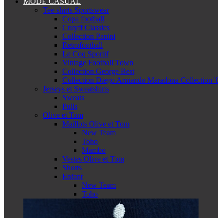
MODE CASUAL
Tee-shirts Sportswear
Copa football
Cruyff Classics
Collection Panini
Retrofootball
Le Coq Sportif
Vintage Football Town
Collection George Best
Collection Diego Armando Maradona Collection '
Jerseys et Sweatshirts
Sweats
Pulls
Olive et Tom
Maillots Olive et Tom
New Team
Toho
Mambo
Vestes Olive et Tom
Shorts
Enfant
New Team
Toho