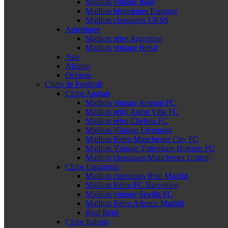
Maillots vintage Italie
Maillots historiques Espagne
Maillots classiques URSS
Amériques
Maillots rétro Argentine
Maillots vintage Brésil
Asie
Afrique
Océanie
Clubs de Football
Clubs Anglais
Maillots vintage Arsenal FC
Maillots rétro Aston Villa FC
Maillots rétro Chelsea FC
Maillots Vintage Liverpool
Maillots Retro Manchester City FC
Maillots Vintage Tottenham Hotspur FC
Maillots classiques Manchester United
Clubs Espagnols
Maillots classiques Real Madrid
Maillots Rétro FC Barcelone
Maillots vintage Sevilla FC
Maillots Rétro Atletico Madrid
Real Betis
Clubs Italiens