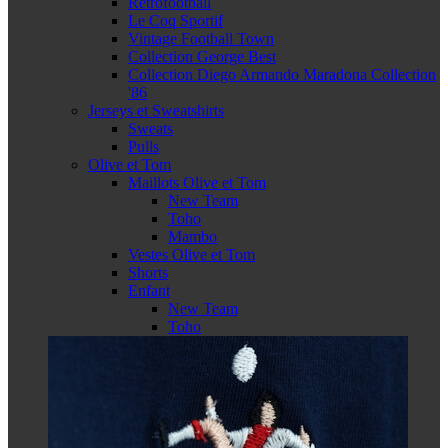
Retrofootball
Le Coq Sportif
Vintage Football Town
Collection George Best
Collection Diego Armando Maradona Collection
'86
Jerseys et Sweatshirts
Sweats
Pulls
Olive et Tom
Maillots Olive et Tom
New Team
Toho
Mambo
Vestes Olive et Tom
Shorts
Enfant
New Team
Toho