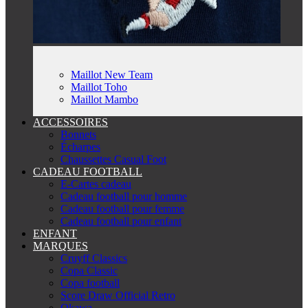
Maillot New Team
Maillot Toho
Maillot Mambo
ACCESSOIRES
Bonnets
Écharpes
Chaussettes Casual Foot
CADEAU FOOTBALL
E-Cartes cadeau
Cadeau football pour homme
Cadeau football pour femme
Cadeau football pour enfant
ENFANT
MARQUES
Cruyff Classics
Copa Classic
Copa football
Score Draw Official Retro
Okawa