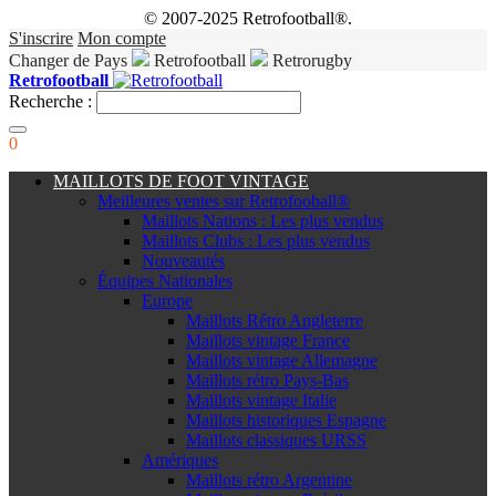
© 2007-2025 Retrofootball®.
S'inscrire
Mon compte
Changer de Pays
Retrofootball
Retrorugby
Retrofootball
Recherche :
0
MAILLOTS DE FOOT VINTAGE
Meilleures ventes sur Retrofooball®
Maillots Nations : Les plus vendus
Maillots Clubs : Les plus vendus
Nouveautés
Équipes Nationales
Europe
Maillots Rétro Angleterre
Maillots vintage France
Maillots vintage Allemagne
Maillots rétro Pays-Bas
Maillots vintage Italie
Maillots historiques Espagne
Maillots classiques URSS
Amériques
Maillots rétro Argentine