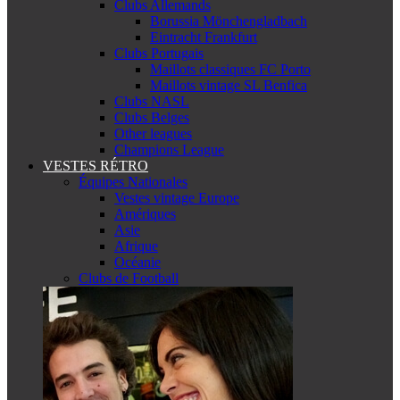
Clubs Allemands
Borussia Mönchengladbach
Eintracht Frankfurt
Clubs Portugais
Maillots classiques FC Porto
Maillots vintage SL Benfica
Clubs NASL
Clubs Belges
Other leagues
Champions League
VESTES RÉTRO
Équipes Nationales
Vestes vintage Europe
Amériques
Asie
Afrique
Océanie
Clubs de Football