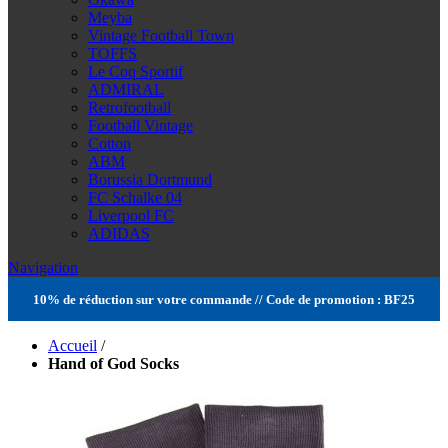
Meyba
Vintage Football Town
TOFFS
Le Coq Sportif
ADMIRAL
Retrofootball
Football Vintage
Cotton
ABM
Borussia Dortmund
FC Schalke 04
Liverpool FC
ADIDAS
Navigation
10% de réduction sur votre commande // Code de promotion : BF25
Accueil
/
Hand of God Socks