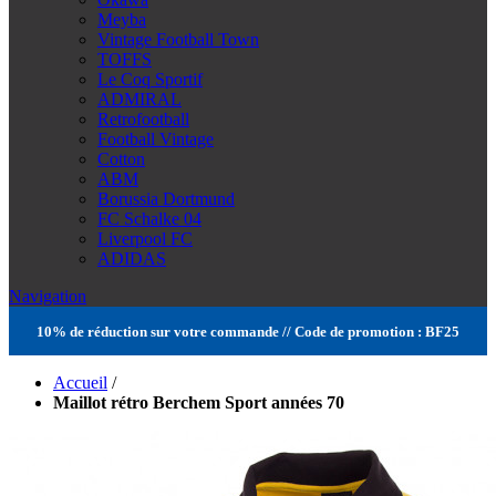
Meyba
Vintage Football Town
TOFFS
Le Coq Sportif
ADMIRAL
Retrofootball
Football Vintage
Cotton
ABM
Borussia Dortmund
FC Schalke 04
Liverpool FC
ADIDAS
Navigation
10% de réduction sur votre commande // Code de promotion : BF25
Accueil
/
Maillot rétro Berchem Sport années 70