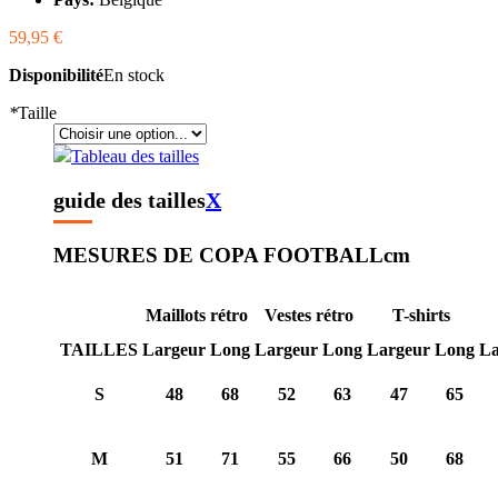
59,95 €
Disponibilité
En stock
*
Taille
Tableau des tailles
guide des tailles
X
MESURES DE COPA FOOTBALL
cm
Maillots rétro
Vestes rétro
T-shirts
TAILLES
Largeur
Long
Largeur
Long
Largeur
Long
La
S
48
68
52
63
47
65
M
51
71
55
66
50
68