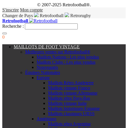
© 2007-2025 Retrofootball®.
S'inscrire
Mon compte
Changer de Pays
Retrofootball
Retrorugby
Retrofootball
Recherche :
0
MAILLOTS DE FOOT VINTAGE
Meilleures ventes sur Retrofooball®
Maillots Nations : Les plus vendus
Maillots Clubs : Les plus vendus
Nouveautés
Équipes Nationales
Europe
Maillots Rétro Angleterre
Maillots vintage France
Maillots vintage Allemagne
Maillots rétro Pays-Bas
Maillots vintage Italie
Maillots historiques Espagne
Maillots classiques URSS
Amériques
Maillots rétro Argentine