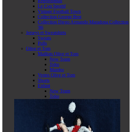
Retrofootball
Le Coq Sportif
Vintage Football Town
Collection George Best
Collection Diego Armando Maradona Collection
'86
Jerseys et Sweatshirts
Sweats
Pulls
Olive et Tom
Maillots Olive et Tom
New Team
Toho
Mambo
Vestes Olive et Tom
Shorts
Enfant
New Team
Toho