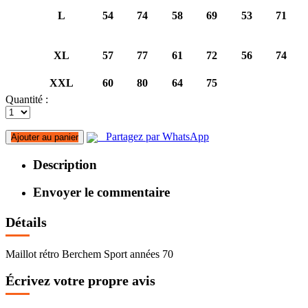
L
54
74
58
69
53
71
XL
57
77
61
72
56
74
XXL
60
80
64
75
Quantité :
Partagez par WhatsApp
Ajouter au panier
Description
Envoyer le commentaire
Détails
Maillot rétro Berchem Sport années 70
Écrivez votre propre avis