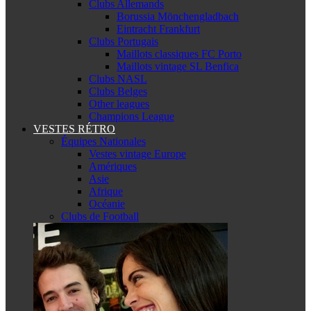
Clubs Allemands
Borussia Mönchengladbach
Eintracht Frankfurt
Clubs Portugais
Maillots classiques FC Porto
Maillots vintage SL Benfica
Clubs NASL
Clubs Belges
Other leagues
Champions League
VESTES RÉTRO
Équipes Nationales
Vestes vintage Europe
Amériques
Asie
Afrique
Océanie
Clubs de Football