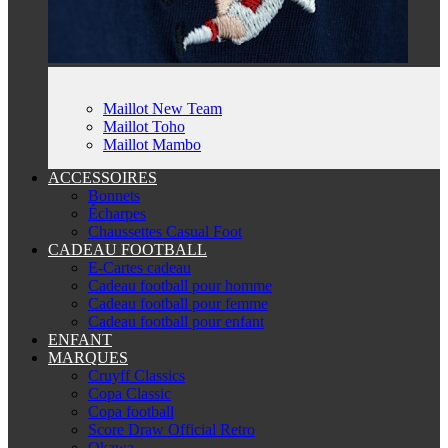
Maillot New Team
Maillot Toho
Maillot Mambo
ACCESSOIRES
Bonnets
Écharpes
Chaussettes Casual Foot
CADEAU FOOTBALL
E-Cartes cadeau
Cadeau football pour homme
Cadeau football pour femme
Cadeau football pour enfant
ENFANT
MARQUES
Cruyff Classics
Copa Classic
Copa football
Score Draw Official Retro
Okawa