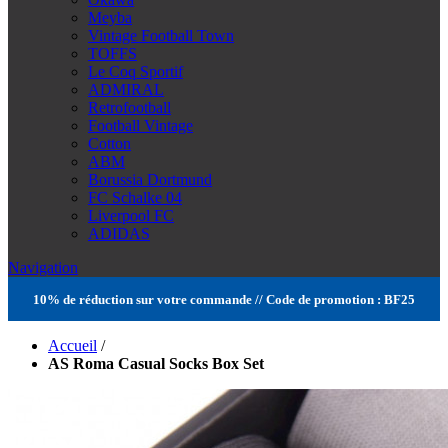
Meyba
Vintage Football Town
TOFFS
Le Coq Sportif
ADMIRAL
Retrofootball
Football Vintage
Cotton
ABM
Borussia Dortmund
FC Schalke 04
Liverpool FC
ADIDAS
Navigation
10% de réduction sur votre commande // Code de promotion : BF25
Accueil
/
AS Roma Casual Socks Box Set