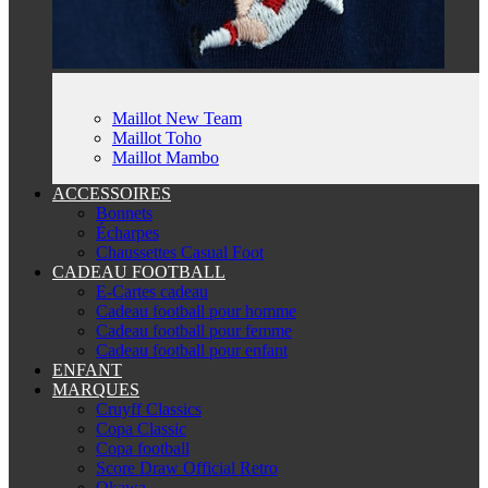
Maillot New Team
Maillot Toho
Maillot Mambo
ACCESSOIRES
Bonnets
Écharpes
Chaussettes Casual Foot
CADEAU FOOTBALL
E-Cartes cadeau
Cadeau football pour homme
Cadeau football pour femme
Cadeau football pour enfant
ENFANT
MARQUES
Cruyff Classics
Copa Classic
Copa football
Score Draw Official Retro
Okawa