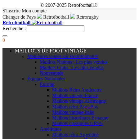
© 2007-2025 Retrofootball®.
S'inscrire
Mon compte
Changer de Pays
Retrofootball
Retrorugby
Retrofootball
Recherche :
0
MAILLOTS DE FOOT VINTAGE
Meilleures ventes sur Retrofooball®
Maillots Nations : Les plus vendus
Maillots Clubs : Les plus vendus
Nouveautés
Équipes Nationales
Europe
Maillots Rétro Angleterre
Maillots vintage France
Maillots vintage Allemagne
Maillots rétro Pays-Bas
Maillots vintage Italie
Maillots historiques Espagne
Maillots classiques URSS
Amériques
Maillots rétro Argentine