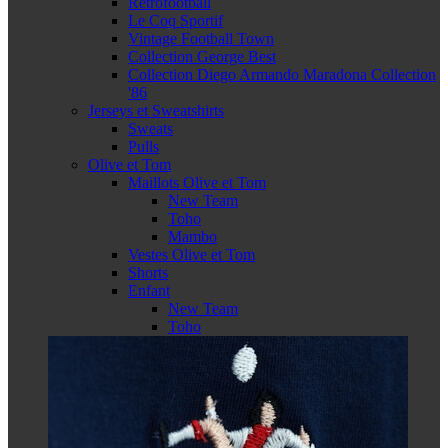
Retrofootball
Le Coq Sportif
Vintage Football Town
Collection George Best
Collection Diego Armando Maradona Collection
'86
Jerseys et Sweatshirts
Sweats
Pulls
Olive et Tom
Maillots Olive et Tom
New Team
Toho
Mambo
Vestes Olive et Tom
Shorts
Enfant
New Team
Toho