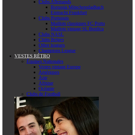
Clubs Allemands
Borussia Mönchengladbach
Eintracht Frankfurt
Clubs Portugais
Maillots classiques FC Porto
Maillots vintage SL Benfica
Clubs NASL
Clubs Belges
Other leagues
Champions League
VESTES RÉTRO
Équipes Nationales
Vestes vintage Europe
Amériques
Asie
Afrique
Océanie
Clubs de Football