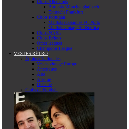
Clubs Allemands
Borussia Mönchengladbach
Eintracht Frankfurt
Clubs Portugais
Maillots classiques FC Porto
Maillots vintage SL Benfica
Clubs NASL
Clubs Belges
Other leagues
Champions League
VESTES RÉTRO
Équipes Nationales
Vestes vintage Europe
Amériques
Asie
Afrique
Océanie
Clubs de Football