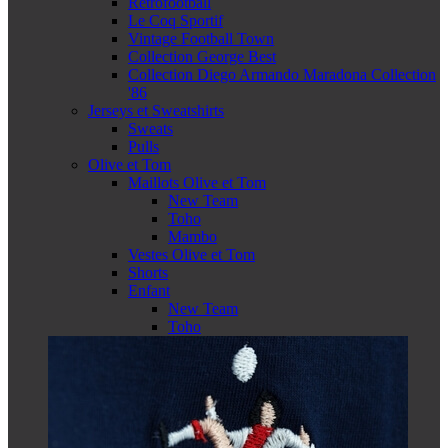
Retrofootball
Le Coq Sportif
Vintage Football Town
Collection George Best
Collection Diego Armando Maradona Collection
'86
Jerseys et Sweatshirts
Sweats
Pulls
Olive et Tom
Maillots Olive et Tom
New Team
Toho
Mambo
Vestes Olive et Tom
Shorts
Enfant
New Team
Toho