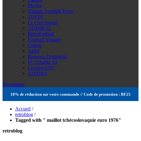
Meyba
Vintage Football Town
TOFFS
Le Coq Sportif
ADMIRAL
Retrofootball
Football Vintage
Cotton
ABM
Borussia Dortmund
FC Schalke 04
Liverpool FC
ADIDAS
Navigation
10% de réduction sur votre commande // Code de promotion : BF25
Accueil
/
retroblog
/
Tagged with " maillot tchécoslovaquie euro 1976"
retroblog