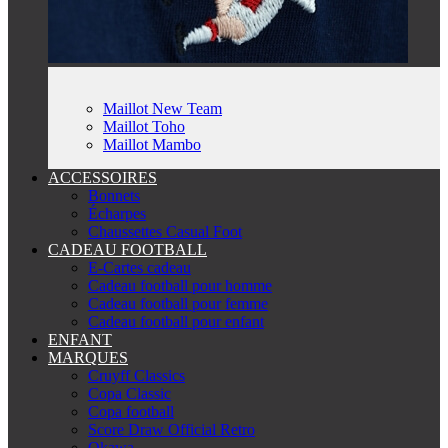
Maillot New Team
Maillot Toho
Maillot Mambo
ACCESSOIRES
Bonnets
Écharpes
Chaussettes Casual Foot
CADEAU FOOTBALL
E-Cartes cadeau
Cadeau football pour homme
Cadeau football pour femme
Cadeau football pour enfant
ENFANT
MARQUES
Cruyff Classics
Copa Classic
Copa football
Score Draw Official Retro
Okawa