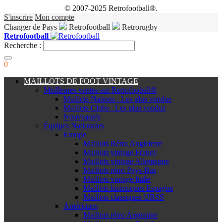
© 2007-2025 Retrofootball®.
S'inscrire
Mon compte
Changer de Pays
Retrofootball
Retrorugby
Retrofootball
Recherche :
0
MAILLOTS DE FOOT VINTAGE
Meilleures ventes sur Retrofooball®
Maillots Nations : Les plus vendus
Maillots Clubs : Les plus vendus
Nouveautés
Équipes Nationales
Europe
Maillots Rétro Angleterre
Maillots vintage France
Maillots vintage Allemagne
Maillots rétro Pays-Bas
Maillots vintage Italie
Maillots historiques Espagne
Maillots classiques URSS
Amériques
Maillots rétro Argentine