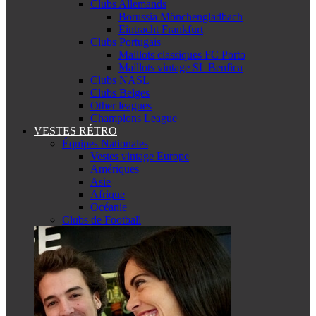
Clubs Allemands
Borussia Mönchengladbach
Eintracht Frankfurt
Clubs Portugais
Maillots classiques FC Porto
Maillots vintage SL Benfica
Clubs NASL
Clubs Belges
Other leagues
Champions League
VESTES RÉTRO
Équipes Nationales
Vestes vintage Europe
Amériques
Asie
Afrique
Océanie
Clubs de Football