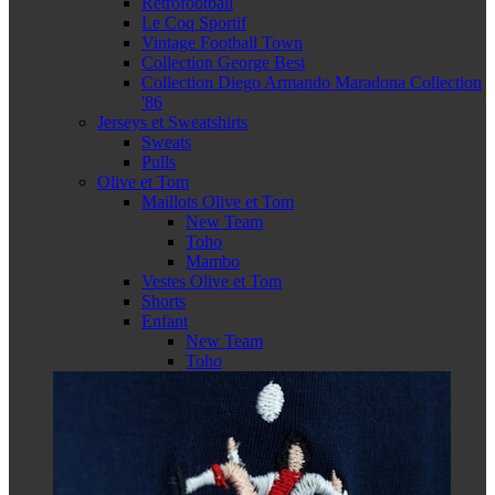
Retrofootball
Le Coq Sportif
Vintage Football Town
Collection George Best
Collection Diego Armando Maradona Collection
'86
Jerseys et Sweatshirts
Sweats
Pulls
Olive et Tom
Maillots Olive et Tom
New Team
Toho
Mambo
Vestes Olive et Tom
Shorts
Enfant
New Team
Toho