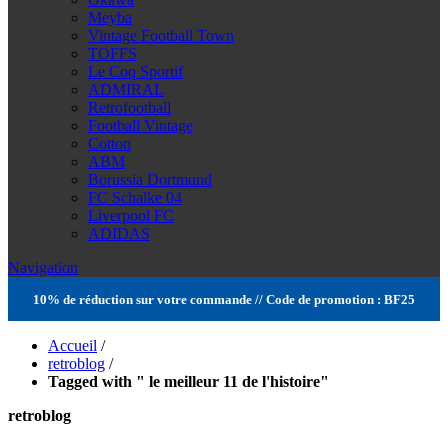
Meyba
Vintage Football Town
TOFFS
Le Coq Sportif
ADMIRAL
Retrofootball
Football Vintage
Cotton
ABM
Borussia Dortmund
FC Schalke 04
Liverpool FC
ADIDAS
Navigation
10% de réduction sur votre commande // Code de promotion : BF25
Accueil
/
retroblog
/
Tagged with " le meilleur 11 de l'histoire"
retroblog