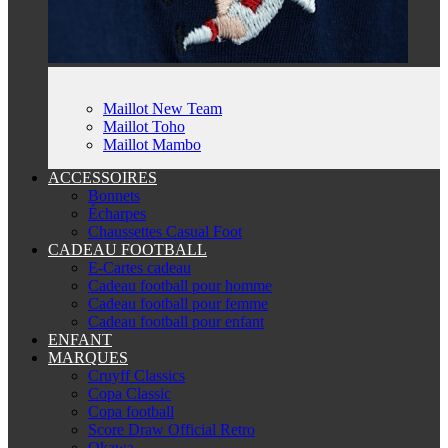
Maillot New Team
Maillot Toho
Maillot Mambo
ACCESSOIRES
Bonnets
Écharpes
Chaussettes Casual Foot
CADEAU FOOTBALL
E-Cartes cadeau
Cadeau football pour homme
Cadeau football pour femme
Cadeau football pour enfant
ENFANT
MARQUES
Cruyff Classics
Copa Classic
Copa football
Score Draw Official Retro
Okawa