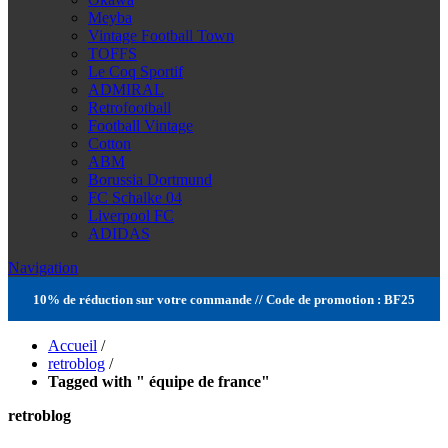
Meyba
Vintage Football Town
TOFFS
Le Coq Sportif
ADMIRAL
Retrofootball
Football Vintage
Cotton
ABM
Borussia Dortmund
FC Schalke 04
Liverpool FC
ADIDAS
Navigation
10% de réduction sur votre commande // Code de promotion : BF25
Accueil
/
retroblog
/
Tagged with " équipe de france"
retroblog