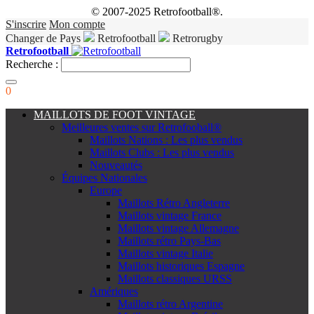
© 2007-2025 Retrofootball®.
S'inscrire
Mon compte
Changer de Pays
Retrofootball
Retrorugby
Retrofootball
Recherche :
0
MAILLOTS DE FOOT VINTAGE
Meilleures ventes sur Retrofooball®
Maillots Nations : Les plus vendus
Maillots Clubs : Les plus vendus
Nouveautés
Équipes Nationales
Europe
Maillots Rétro Angleterre
Maillots vintage France
Maillots vintage Allemagne
Maillots rétro Pays-Bas
Maillots vintage Italie
Maillots historiques Espagne
Maillots classiques URSS
Amériques
Maillots rétro Argentine