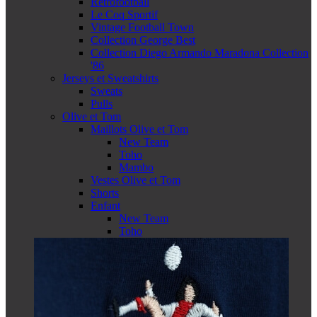
Retrofootball
Le Coq Sportif
Vintage Football Town
Collection George Best
Collection Diego Armando Maradona Collection
'86
Jerseys et Sweatshirts
Sweats
Pulls
Olive et Tom
Maillots Olive et Tom
New Team
Toho
Mambo
Vestes Olive et Tom
Shorts
Enfant
New Team
Toho