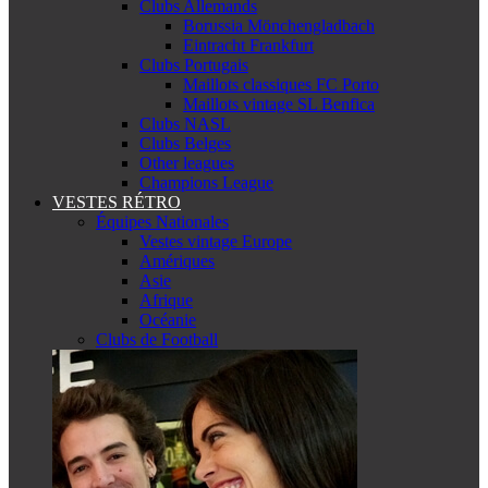
Clubs Allemands
Borussia Mönchengladbach
Eintracht Frankfurt
Clubs Portugais
Maillots classiques FC Porto
Maillots vintage SL Benfica
Clubs NASL
Clubs Belges
Other leagues
Champions League
VESTES RÉTRO
Équipes Nationales
Vestes vintage Europe
Amériques
Asie
Afrique
Océanie
Clubs de Football