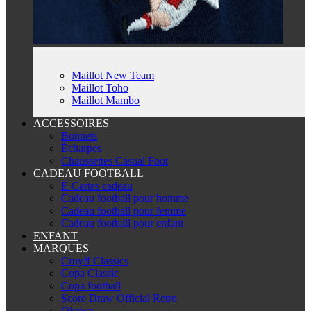
Maillot New Team
Maillot Toho
Maillot Mambo
ACCESSOIRES
Bonnets
Écharpes
Chaussettes Casual Foot
CADEAU FOOTBALL
E-Cartes cadeau
Cadeau football pour homme
Cadeau football pour femme
Cadeau football pour enfant
ENFANT
MARQUES
Cruyff Classics
Copa Classic
Copa football
Score Draw Official Retro
Okawa