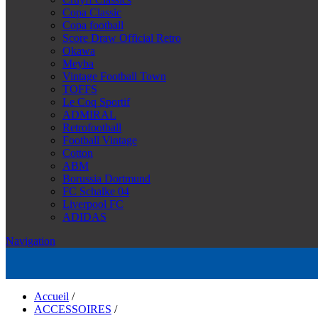
Copa Classic
Copa football
Score Draw Official Retro
Okawa
Meyba
Vintage Football Town
TOFFS
Le Coq Sportif
ADMIRAL
Retrofootball
Football Vintage
Cotton
ABM
Borussia Dortmund
FC Schalke 04
Liverpool FC
ADIDAS
Navigation
Accueil
/
ACCESSOIRES
/