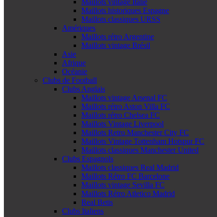
Maillots vintage Italie
Maillots historiques Espagne
Maillots classiques URSS
Amériques
Maillots rétro Argentine
Maillots vintage Brésil
Asie
Afrique
Océanie
Clubs de Football
Clubs Anglais
Maillots vintage Arsenal FC
Maillots rétro Aston Villa FC
Maillots rétro Chelsea FC
Maillots Vintage Liverpool
Maillots Retro Manchester City FC
Maillots Vintage Tottenham Hotspur FC
Maillots classiques Manchester United
Clubs Espagnols
Maillots classiques Real Madrid
Maillots Rétro FC Barcelone
Maillots vintage Sevilla FC
Maillots Rétro Atletico Madrid
Real Betis
Clubs Italiens