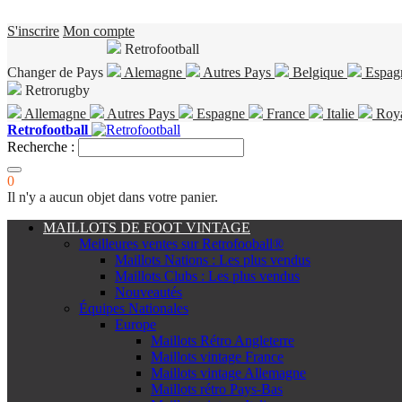
S'inscrire
Mon compte
Retrofootball
Changer de Pays
Alemagne
Autres Pays
Belgique
Espag
Retrorugby
Allemagne
Autres Pays
Espagne
France
Italie
Roy
Retrofootball
Recherche :
0
Il n'y a aucun objet dans votre panier.
MAILLOTS DE FOOT VINTAGE
Meilleures ventes sur Retrofooball®
Maillots Nations : Les plus vendus
Maillots Clubs : Les plus vendus
Nouveautés
Équipes Nationales
Europe
Maillots Rétro Angleterre
Maillots vintage France
Maillots vintage Allemagne
Maillots rétro Pays-Bas