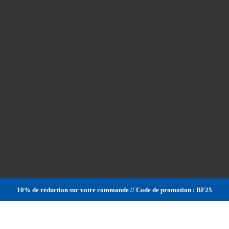
10% de réduction sur votre commande // Code de promotion : BF25