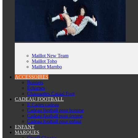
Maillot New Team
Maillot Toho
Maillot Mambo
ACCESSOIRES
Bonnets
Écharpes
Chaussettes Casual Foot
CADEAU FOOTBALL
E-Cartes cadeau
Cadeau football pour homme
Cadeau football pour femme
Cadeau football pour enfant
ENFANT
MARQUES
Cruyff Classics