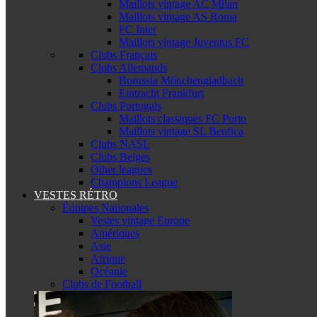
Maillots vintage AC Milan
Maillots vintage AS Roma
FC Inter
Maillots vintage Juventus FC
Clubs Français
Clubs Allemands
Borussia Mönchengladbach
Eintracht Frankfurt
Clubs Portugais
Maillots classiques FC Porto
Maillots vintage SL Benfica
Clubs NASL
Clubs Belges
Other leagues
Champions League
VESTES RÉTRO
Équipes Nationales
Vestes vintage Europe
Amériques
Asie
Afrique
Océanie
Clubs de Football